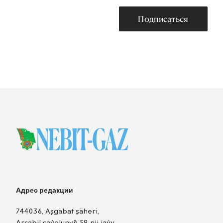
Подписаться
Адрес редакции
744036, Aşgabat şäheri,
Arçabil şaýolunyň 58-nji jaýy