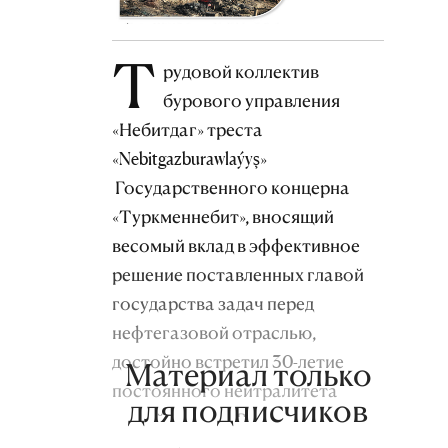
Т
рудовой коллектив
бурового управления
«Небитдаг» треста
«Nebitgazburawlaýyş»
Государственного концерна
«Туркменнебит», вносящий
весомый вклад в эффективное
решение поставленных главой
государства задач перед
нефтегазовой отраслью,
достойно встретил 30-летие
Материал только
постоянного нейтралитета
для подписчиков
нашей страны. В течение