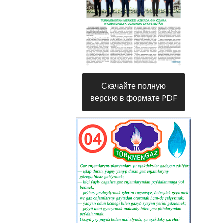
метров, обеспечила
промышленный приток «черного
золота» из красного пласта на
глубине 2235 метров. После
проведения технико-наладочных
работ новая нефтяная скважина
Скачайте полную
была сдана в эксплуатацию
версию в формате PDF
нефтяникам
нефтегазодобывающего
управления «Гумдагнебит». В
настоящее время скважина
обеспечивает промышленный
приток 50 тонн «черного золота»
в сутки. Для бурения
продуктивной скважины
использовалась буровая