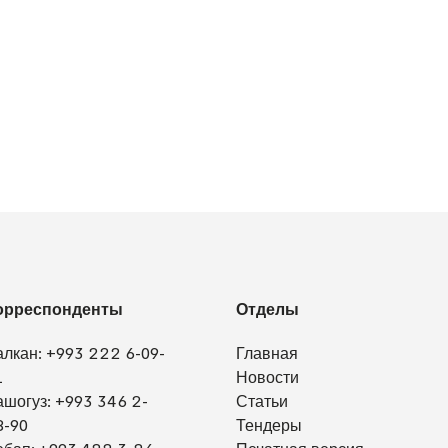
орреспонденты
Отделы
алкан:
+993 222 6-09-
Главная
1
Новости
ашогуз:
+993 346 2-
Статьи
8-90
Тендеры