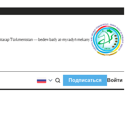
itarap Türkmenistan — bedew batly at-myradyň mekany
Подписаться
Войти