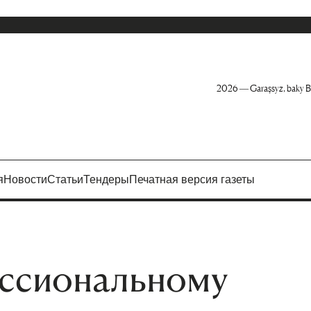
2026 — Garaşsyz, baky B
я
Новости
Статьи
Тендеры
Печатная версия газеты
ессиональному