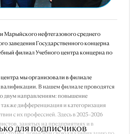
нии Марыйского нефтегазового среднего
го заведения Государственного концерна
ебный филиал Учебного центра концерна по
 центра мы организовали в филиале
квалификации. В нашем филиале проводятся
о двум направлениям: повышение
а также дифференциация и категоризация
твии с их профессией. Здесь в 2025–2026
листов, занятых на предприятиях и в
ько для подписчиков
ли страны, повысили свою квалификацию по