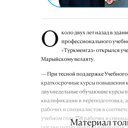
О
коло двух лет назад в зда
профессионального учебно
«Туркменгаз» открылся уч
Марыйскому велаяту.
— При тесной поддержке Учебного
краткосрочные курсы повышения 
двухнедельные обучающие курсы п
квалификации и переподготовка, 
рабочих и специалистов в соответс
учебном году 738 рабочих и специа
Материал тол
организациях нефтегазовой отрас