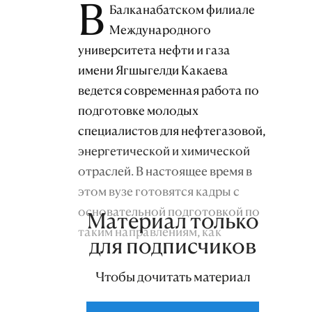
В
Балканабатском филиале
Международного
университета нефти и газа
имени Ягшыгелди Какаева
ведется современная работа по
подготовке молодых
специалистов для нефтегазовой,
энергетической и химической
отраслей. В настоящее время в
этом вузе готовятся кадры с
основательной подготовкой по
Материал только
таким направлениям, как
для подписчиков
геология нефти и газа,
геофизические методы поиска и
Чтобы дочитать материал
разведки полезных ископаемых,