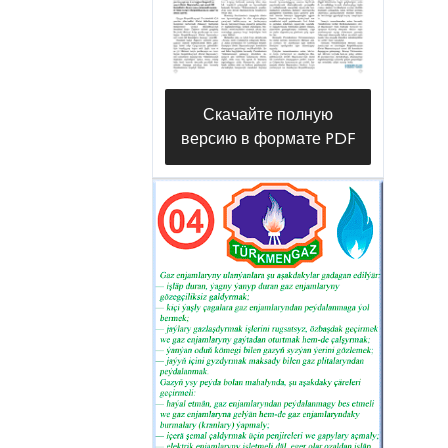
государственных концернах
«Türkmengaz», «Türkmennebit»,
«Türkmenhimiýa», в
государственной корпорации
Скачайте полную
«Türkmengeologiýa»
версию в формате PDF
нефтегазового комплекса
страны, а также в научно-
исследовательских институтах и
соответствующих отраслевых
ведомствах.
Как известно, Балканский велаят
является наиболее развитым и
перспективным регионом
топливно-энергетического
сектора, который служит