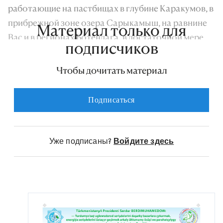
работающие на пастбищах в глубине Каракумов, в
прибрежной зоне озера Сарыкамыш, на равнине
Материал только для
Вас и в регионах Ботендага, в достаточной мере
подписчиков
обеспечиваются газом. Это позволяет им с
воодушевлением трудиться в непростых
Чтобы дочитать материал
природных условиях. В данном направлении
особого упоминания заслуживает важная
Подписаться
деятельность рабочих и специалистов
газонаполнительной станции управления,
расположенной в велаятском центре.
Уже подписаны?
Войдите здесь