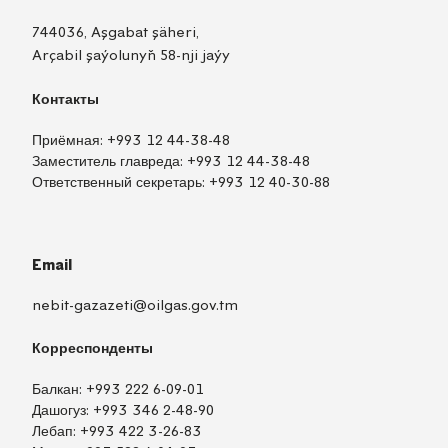
744036, Aşgabat şäheri,
Arçabil şaýolunyň 58-nji jaýy
Контакты
Приёмная:
+993 12 44-38-48
Заместитель главреда:
+993 12 44-38-48
Ответственный секретарь:
+993 12 40-30-88
Email
nebit-gazazeti@oilgas.gov.tm
Корреспонденты
Балкан:
+993 222 6-09-01
Дашогуз:
+993 346 2-48-90
Лебап:
+993 422 3-26-83