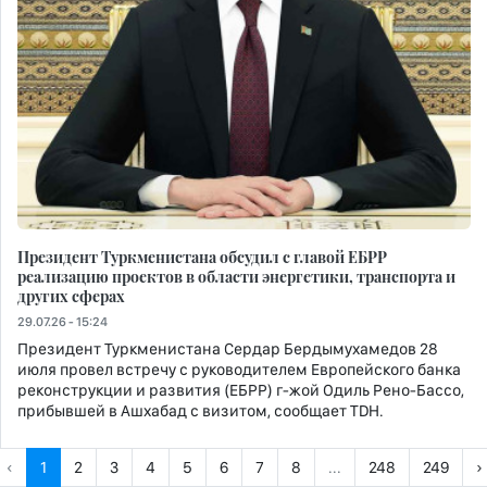
Президент Туркменистана обсудил с главой ЕБРР
реализацию проектов в области энергетики, транспорта и
других сферах
29.07.26 - 15:24
Президент Туркменистана Сердар Бердымухамедов 28
июля провел встречу с руководителем Европейского банка
реконструкции и развития (ЕБРР) г-жой Одиль Рено-Бассо,
прибывшей в Ашхабад с визитом, сообщает TDH.
‹
1
2
3
4
5
6
7
8
...
248
249
›