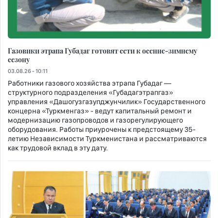
Газовики этрапа Губадаг готовят сети к осенне-зимнему
сезону
03.08.26 - 10:11
Работники газового хозяйства этрапа Губадаг —
структурного подразделения «Губадагэтрапгаз»
управления «Дашогузгазупджунчилик» Государственного
концерна «Туркменгаз» - ведут капитальный ремонт и
модернизацию газопроводов и газорегулирующего
оборудования. Работы приурочены к предстоящему 35-
летию Независимости Туркменистана и рассматриваются
как трудовой вклад в эту дату.