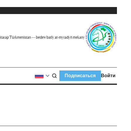
itarap Türkmenistan — bedew batly at-myradyň mekany
Подписаться
Войти