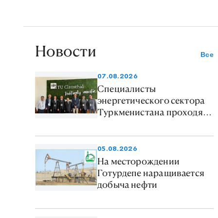
Новости
Все
07.08.2026
Специалисты
энергетического сектора
Туркменистана проходят
стажировку по «зелёным»
технологиям в Германии
05.08.2026
На месторождении
Готурдепе наращивается
добыча нефти