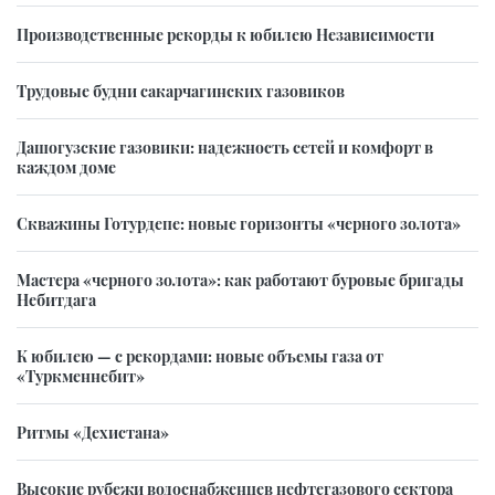
Производственные рекорды к юбилею Независимости
Трудовые будни сакарчагинских газовиков
Дашогузские газовики: надежность сетей и комфорт в
каждом доме
Скважины Готурдепе: новые горизонты «черного золота»
Мастера «черного золота»: как работают буровые бригады
Небитдага
К юбилею — с рекордами: новые объемы газа от
«Туркменнебит»
Ритмы «Дехистана»
Высокие рубежи водоснабженцев нефтегазового сектора