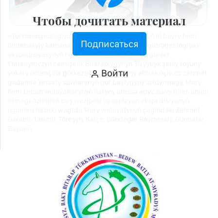
Чтобы дочитать материал
«Türkmengeologiýa» döwlet korporasiýasynyň iň baýry hem
Подписаться
öňdebaryjy kärhanalarynyň biri bolan «Marygidrogeologiýa»
ekspedisiýasynyň hünärmenleridir işçileri şu günler
Watanymyzyň hemişelik Bitaraplygynyň 30 ýyllyk şanly toýuny
Войти
ýokary önümçilik görkezijileri bilen garşy almak üçin öz zähmet
gadamla Ýerasty suwlarynyň gor baýlygyny artdyrmagy, Mary
hem Lebap welaýatlarynyň ilatyny arassa agyz suwy bilen üpjün
etmegi özleriniň baş wezipesi hasaplaýan ekspedisiýanyň
işgärleri häzirki wagtda Mary welaýatynyň çägindäki Zähmet,
Garabil, Tärimli, Töreşyh, Kälçe, Gündogar Baýramaly, Günbatar
Baýram