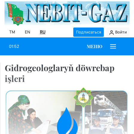
TM
EN
RU
Подписаться
Войти
МЕНЮ
01:52
Gidrogeologlaryň döwrebap
işleri