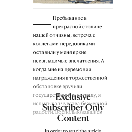
—
Пребывание в
прекрасной столице
нашей отчизны, встреча с
коллегами-передовиками
оставили у меня яркие
неизгладимые впечатления. А
когда мне на церемонии
награждения в торжественной
обстановке вручили
Exclusive
государственную награду, я
испытывал чувства безмерной
Subscriber Only
радости. Воспользовавшись
Content
предоставленной
возможностью, я выразил слова
In order to read the article