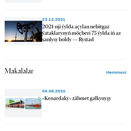
23.12.2021
2021-nji ýylda açylan nebitgaz
ýataklarynyň möçberi 75 ýylda iň az
sanlysy boldy — Rystad
Makalalar
Hemmesi
04.08.2026
«Kenardaky» zähmet galkynyşy