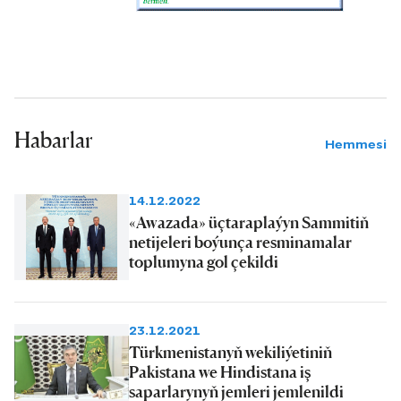
Habarlar
Hemmesi
14.12.2022
«Awazada» üçtaraplaýyn Sammitiň
netijeleri boýunça resminamalar
toplumyna gol çekildi
23.12.2021
Türkmenistanyň wekiliýetiniň
Pakistana we Hindistana iş
saparlarynyň jemleri jemlenildi