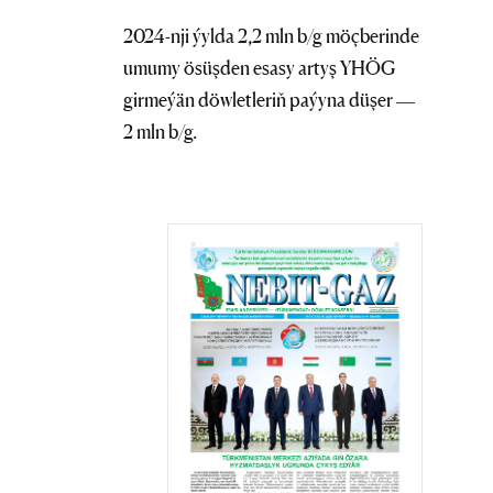
2024-nji ýylda 2,2 mln b/g möçberinde
umumy ösüşden esasy artyş YHÖG
girmeýän döwletleriň paýyna düşer —
2 mln b/g.