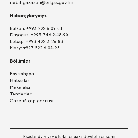
nebit-gazazeti@oilgas.gov.tm
Habarçylarymyz
Balkan:
+993 222 6-09-01
Daşoguz:
+993 346 2-48-90
Lebap:
+993 422 3-26-83
Mary:
+993 522 6-04-93
Bölümler
Baş sahypa
Habarlar
Makalalar
Tenderler
Gazetiň çap görnüşi
TM
EN
RU
Içeri girmek
Esaslandyryjysy «Тürkmengaz» döwlet konserni