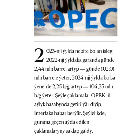
2
023-nji ýylda nebite bolan isleg
2022-nji ýyldaka garanda günde
2,44 mln barrel artyp — günde 102,01
mln barrele ýeter, 2024-nji ýylda bolsa
ýene-de 2,25 b/g artyp — 104,25 mln
b/g ýeter. Şeýle çaklamalar OPEK-iň
aýlyk hasabynda getirilýär diýip,
Interfaks habar berýär. Şeýlelikde,
gurama geçen aýda edilen
çaklamalaryny saklap galdy.