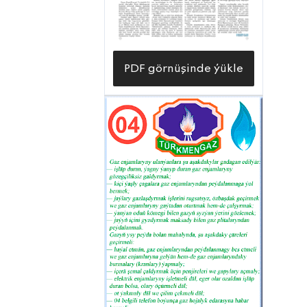
PDF görnüşinde ýükle