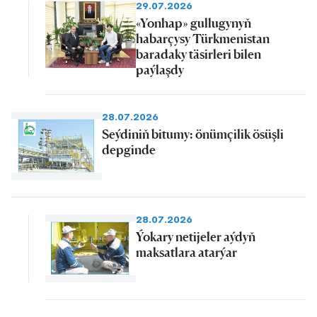
29.07.2026
«Yonhap» gullugynyň
habarçysy Türkmenistan
baradaky täsirleri bilen
paýlaşdy
28.07.2026
Seýdiniň bitumy: önümçilik ösüşli
depginde
28.07.2026
Ýokary netijeler aýdyň
maksatlara atarýar