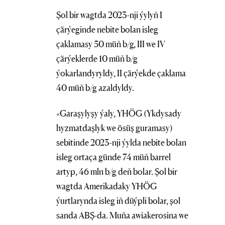
Şol bir wagtda 2023-nji ýylyň I
çärýeginde nebite bolan isleg
çaklamasy 50 müň b/g, III we IV
çärýeklerde 10 müň b/g
ýokarlandyryldy, II çärýekde çaklama
40 müň b/g azaldyldy.
«Garaşylyşy ýaly, YHÖG (Ykdysady
hyzmatdaşlyk we ösüş guramasy)
sebitinde 2023-nji ýylda nebite bolan
isleg ortaça günde 74 müň barrel
artyp, 46 mln b/g deň bolar. Şol bir
wagtda Amerikadaky YHÖG
ýurtlarynda isleg iň düýpli bolar, şol
sanda ABŞ-da. Muňa awiakerosina we