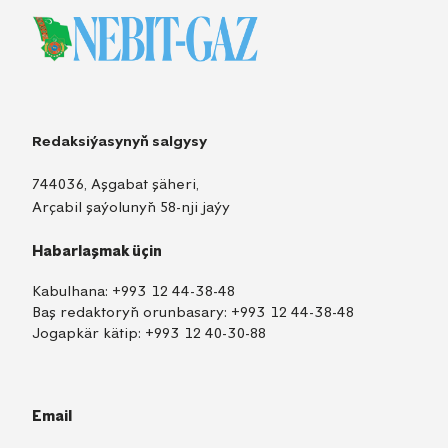
Redaksiýasynyň salgysy
744036, Aşgabat şäheri,
Arçabil şaýolunyň 58-nji jaýy
Habarlaşmak üçin
Kabulhana:
+993 12 44-38-48
Baş redaktoryň orunbasary:
+993 12 44-38-48
Jogapkär kätip:
+993 12 40-30-88
Email