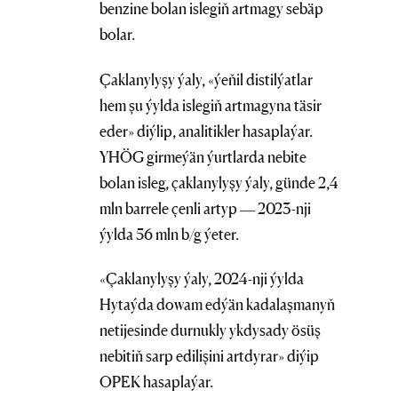
benzine bolan islegiň artmagy sebäp
bolar.
Çaklanylyşy ýaly, «ýeňil distilýatlar
hem şu ýylda islegiň artmagyna täsir
eder» diýlip, analitikler hasaplaýar.
YHÖG girmeýän ýurtlarda nebite
bolan isleg, çaklanylyşy ýaly, günde 2,4
mln barrele çenli artyp — 2023-nji
ýylda 56 mln b/g ýeter.
«Çaklanylyşy ýaly, 2024-nji ýylda
Hytaýda dowam edýän kadalaşmanyň
netijesinde durnukly ykdysady ösüş
nebitiň sarp edilişini artdyrar» diýip
OPEK hasaplaýar.