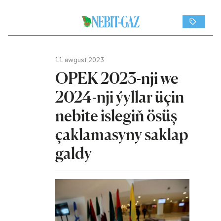
11 awgust 2023
OPEK 2023-nji we
2024-nji ýyllar üçin
nebite islegiň ösüş
çaklamasyny saklap
galdy