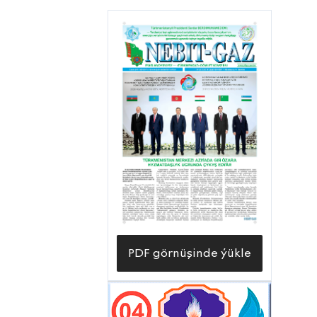
gurluşygyň baş potratçysy «Petro Gaz
LLP» (Beýik Britaniýa)
kompaniýasynyň arasynda baglaşylan
şertnamanyň esasynda durmuşa
geçirilýär. Şeýle tutumly işler
«Türkmenistanyň nebitgaz senagatyny
ösdürmegiň 2030-njy ýyla çenli döwür
üçin Maksatnamasyny» durmuşa
geçirmekde ähmiýetlidir.
PDF görnüşinde ýükle