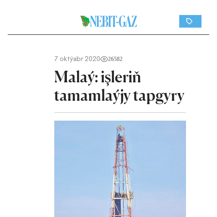
7 oktýabr 2020
26582
Malaý: işleriň
tamamlaýjy tapgyry