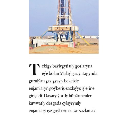
T
ebigy baýlygyň uly gorlaryna
eýe bolan Malaý gaz ýatagynda
gurulýan gaz gysyjy beketde
enjamlaryň goýberiş-sazlaýyş işlerine
girişildi. Daşary ýurtly hünärmenler
kuwwatly desgada çylşyrymly
enjamlary işe goýbermek we sazlamak