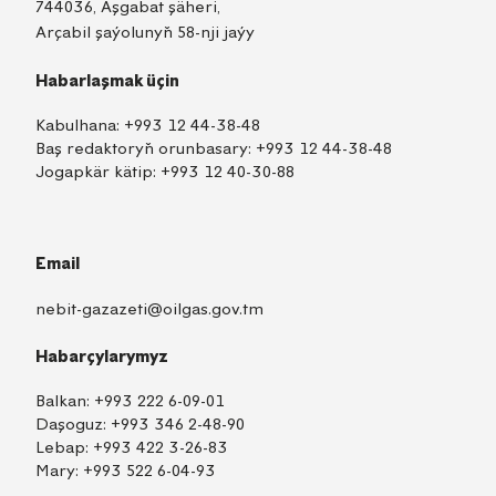
744036, Aşgabat şäheri,
Arçabil şaýolunyň 58-nji jaýy
Habarlaşmak üçin
Kabulhana:
+993 12 44-38-48
Baş redaktoryň orunbasary:
+993 12 44-38-48
Jogapkär kätip:
+993 12 40-30-88
Email
nebit-gazazeti@oilgas.gov.tm
Habarçylarymyz
Balkan:
+993 222 6-09-01
Daşoguz:
+993 346 2-48-90
Lebap:
+993 422 3-26-83
Mary:
+993 522 6-04-93