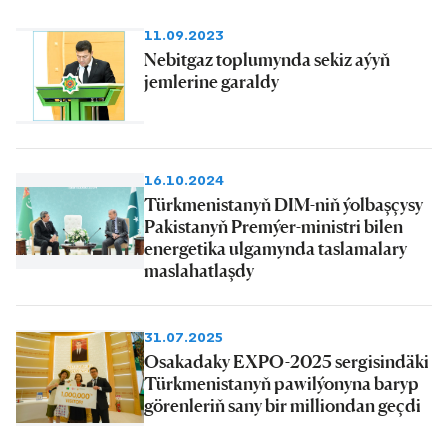
11.09.2023
Nebitgaz toplumynda sekiz aýyň
jemlerine garaldy
16.10.2024
Türkmenistanyň DIM-niň ýolbaşçysy
Pakistanyň Premýer-ministri bilen
energetika ulgamynda taslamalary
maslahatlaşdy
31.07.2025
Osakadaky EXPO-2025 sergisindäki
Türkmenistanyň pawilýonyna baryp
görenleriň sany bir milliondan geçdi