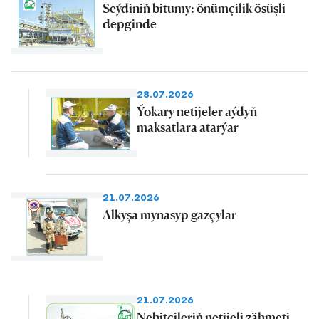
Seýdiniň bitumy: önümçilik ösüşli
depginde
28.07.2026
Ýokary netijeler aýdyň
maksatlara atarýar
21.07.2026
Alkyşa mynasyp gazçylar
21.07.2026
Nebitçileriň netijeli zähmeti