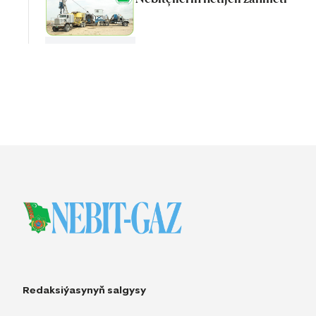
Redaksiýasynyň salgysy