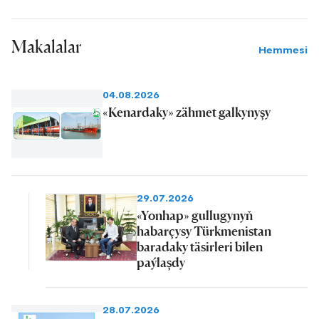
Makalalar
Hemmesi
04.08.2026
«Kenardaky» zähmet galkynyşy
29.07.2026
«Yonhap» gullugynyň
habarçysy Türkmenistan
baradaky täsirleri bilen
paýlaşdy
28.07.2026