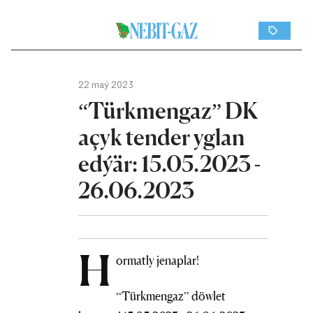
22 maý 2023
“Türkmengaz” DK
açyk tender yglan
edýär: 15.05.2023 -
26.06.2023
H
ormatly jenaplar!
“Türkmengaz” döwlet