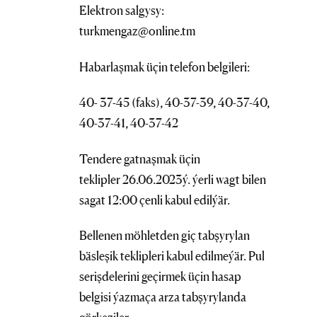
Elektron salgysy:
turkmengaz@online.tm
Habarlaşmak üçin telefon belgileri:
40- 37-45 (faks), 40-37-39, 40-37-40,
40-37-41, 40-37-42
Tendere gatnaşmak üçin
teklipler 26.06.2023ý. ýerli wagt bilen
sagat 12:00 çenli kabul edilýär.
Bellenen möhletden giç tabşyrylan
bäsleşik teklipleri kabul edilmeýär. Pul
serişdelerini geçirmek üçin hasap
belgisi ýazmaça arza tabşyrylanda