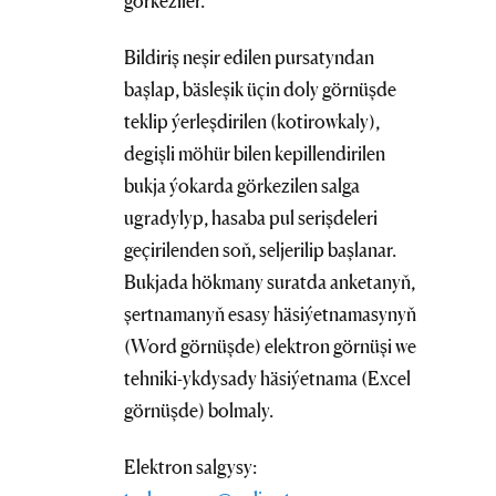
görkeziler.
Bildiriş neşir edilen pursatyndan
başlap, bäsleşik üçin doly görnüşde
teklip ýerleşdirilen (kotirowkaly),
degişli möhür bilen kepillendirilen
bukja ýokarda görkezilen salga
ugradylyp, hasaba pul serişdeleri
geçirilenden soň, seljerilip başlanar.
Bukjada hökmany suratda anketanyň,
şertnamanyň esasy häsiýetnamasynyň
(Word görnüşde) elektron görnüşi we
tehniki-ykdysady häsiýetnama (Excel
görnüşde) bolmaly.
Elektron salgysy: