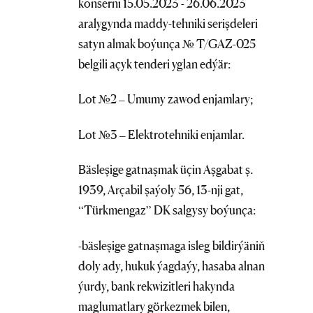
konserni 15.05.2023 - 26.06.2023
aralygynda maddy-tehniki serişdeleri
satyn almak boýunça № T/GAZ-025
belgili açyk tenderi yglan edýär:
Lot №2 – Umumy zawod enjamlary;
Lot №3 – Elektrotehniki enjamlar.
Bäsleşige gatnaşmak üçin Aşgabat ş.
1939, Arçabil şaýoly 56, 13-nji gat,
“Türkmengaz” DK salgysy boýunça:
-bäsleşige gatnaşmaga isleg bildirýäniň
doly ady, hukuk ýagdaýy, hasaba alnan
ýurdy, bank rekwizitleri hakynda
maglumatlary görkezmek bilen,