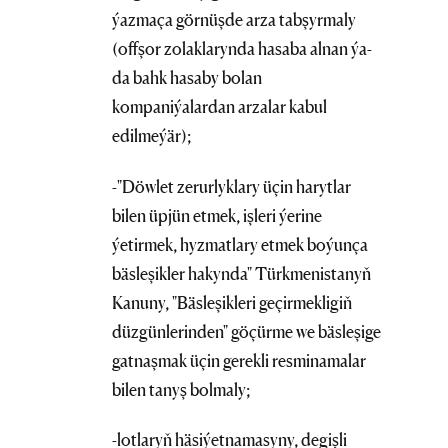
ýazmaça görnüşde arza tabşyrmaly
(offşor zolaklarynda hasaba alnan ýa-
da bahk hasaby bolan
kompaniýalardan arzalar kabul
edilmeýär);
-"Döwlet zerurlyklary üçin harytlar
bilen üpjün etmek, işleri ýerine
ýetirmek, hyzmatlary etmek boýunça
bäsleşikler hakynda" Türkmenistanyň
Kanuny, "Bäsleşikleri geçirmekligiň
düzgünlerinden" göçürme we bäsleşige
gatnaşmak üçin gerekli resminamalar
bilen tanyş bolmaly;
-lotlaryň häsiýetnamasyny, degişli