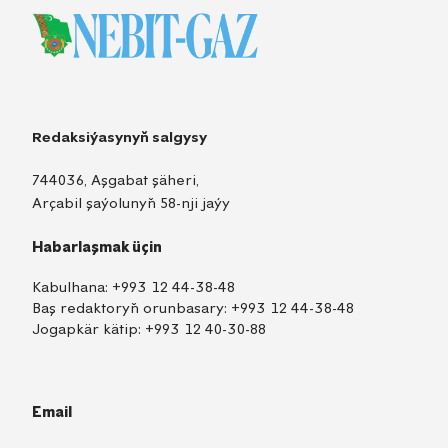
Redaksiýasynyň salgysy
744036, Aşgabat şäheri,
Arçabil şaýolunyň 58-nji jaýy
Habarlaşmak üçin
Kabulhana:
+993 12 44-38-48
Baş redaktoryň orunbasary:
+993 12 44-38-48
Jogapkär kätip:
+993 12 40-30-88
Email