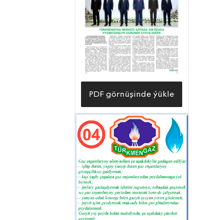
PDF görnüşinde ýükle