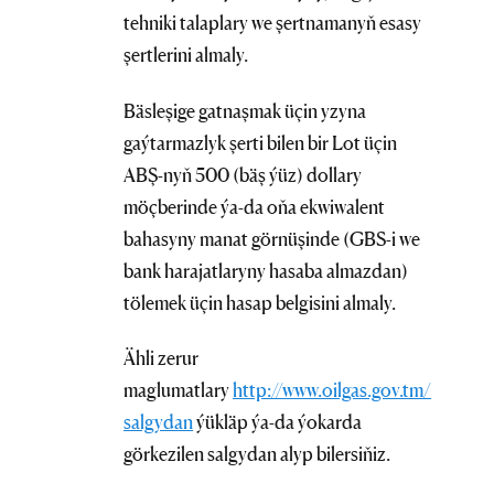
tehniki talaplary we şertnamanyň esasy
şertlerini almaly.
Bäsleşige gatnaşmak üçin yzyna
gaýtarmazlyk şerti bilen bir Lot üçin
ABŞ-nyň 500 (bäş ýüz) dollary
möçberinde ýa-da oňa ekwiwalent
bahasyny manat görnüşinde (GBS-i we
bank harajatlaryny hasaba almazdan)
tölemek üçin hasap belgisini almaly.
Ähli zerur
maglumatlary
http://www.oilgas.gov.tm/
salgydan
ýükläp ýa-da ýokarda
görkezilen salgydan alyp bilersiňiz.