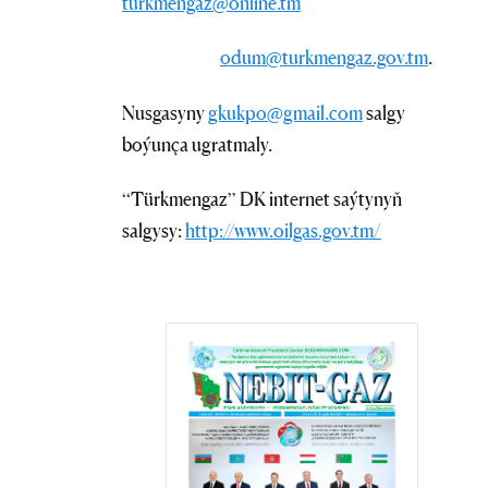
turkmengaz@online.tm
odum@turkmengaz.gov.tm
.
Nusgasyny
gkukpo@gmail.com
salgy
boýunça ugratmaly.
“Türkmengaz” DK internet saýtynyň
salgysy:
http://www.oilgas.gov.tm/