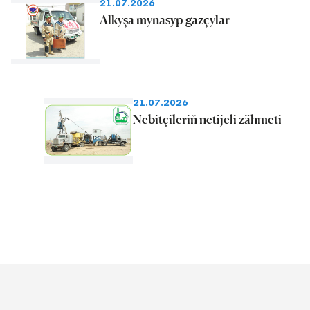
21.07.2026
Alkyşa mynasyp gazçylar
21.07.2026
Nebitçileriň netijeli zähmeti