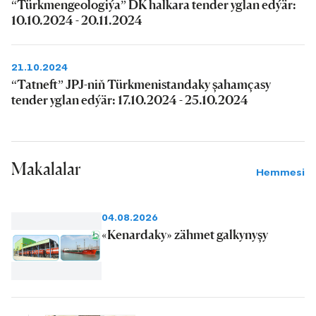
“Türkmengeologiýa” DK halkara tender yglan edýär:
10.10.2024 - 20.11.2024
21.10.2024
“Tatneft” JPJ-niň Türkmenistandaky şahamçasy
tender yglan edýär: 17.10.2024 - 25.10.2024
Makalalar
Hemmesi
04.08.2026
«Kenardaky» zähmet galkynyşy