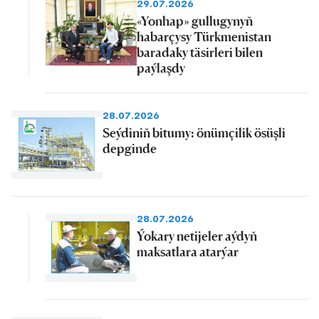
29.07.2026
«Yonhap» gullugynyň
habarçysy Türkmenistan
baradaky täsirleri bilen
paýlaşdy
28.07.2026
Seýdiniň bitumy: önümçilik ösüşli
depginde
28.07.2026
Ýokary netijeler aýdyň
maksatlara atarýar