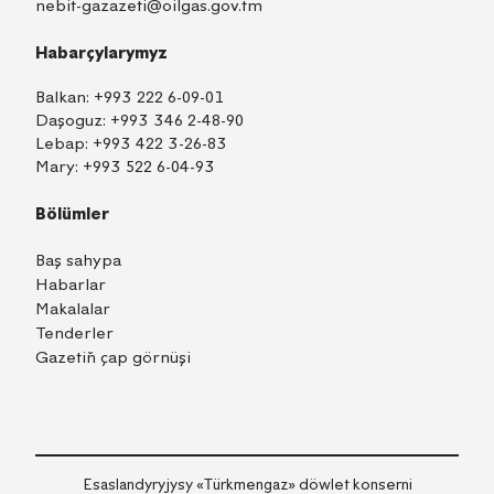
nebit-gazazeti@oilgas.gov.tm
Habarçylarymyz
Balkan:
+993 222 6-09-01
Daşoguz:
+993 346 2-48-90
Lebap:
+993 422 3-26-83
Mary:
+993 522 6-04-93
Bölümler
Baş sahypa
Habarlar
Makalalar
Tenderler
Gazetiň çap görnüşi
TM
EN
RU
Içeri girmek
Esaslandyryjysy «Тürkmengaz» döwlet konserni