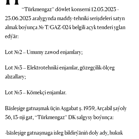
“Türkmengaz” döwlet konserni 12.05.2023 -
23.06.2023 aralygynda maddy-tehniki serişdeleri satyn
almak boýunça № T/GAZ-024 belgili açyk tenderi yglan
edýär:
Lot №2 – Umumy zawod enjamlary;
Lot №3 – Elektrotehniki enjamlar, gözegçilik-ölçeg
abzallary;
Lot №5 – Kömekçi enjamlar.
Bäsleşige gatnaşmak üçin Aşgabat ş. 1939, Arçabil şaýoly
56, 13-nji gat, “Türkmengaz” DK salgysy boýunça:
-bäsleşige gatnaşmaga isleg bildirýäniň doly ady, hukuk