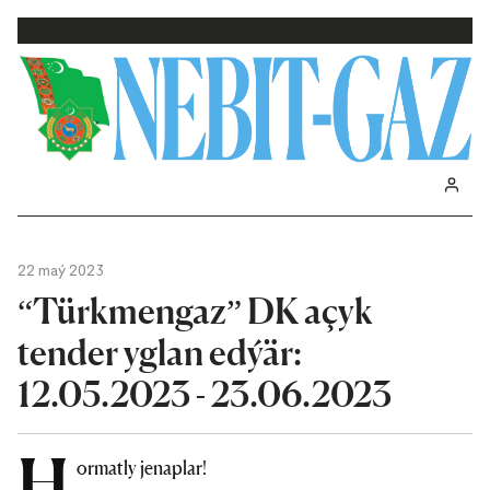
22 maý 2023
“Türkmengaz” DK açyk
tender yglan edýär:
12.05.2023 - 23.06.2023
H
ormatly jenaplar!