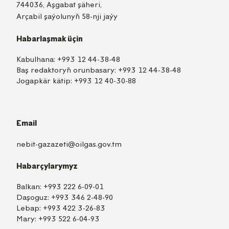
744036, Aşgabat şäheri,
Arçabil şaýolunyň 58-nji jaýy
Habarlaşmak üçin
Kabulhana:
+993 12 44-38-48
Baş redaktoryň orunbasary:
+993 12 44-38-48
Jogapkär kätip:
+993 12 40-30-88
Email
nebit-gazazeti@oilgas.gov.tm
Habarçylarymyz
Balkan:
+993 222 6-09-01
Daşoguz:
+993 346 2-48-90
Lebap:
+993 422 3-26-83
Mary:
+993 522 6-04-93