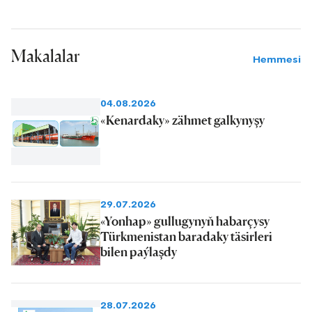
Makalalar
Hemmesi
04.08.2026
«Kenardaky» zähmet galkynyşy
29.07.2026
«Yonhap» gullugynyň habarçysy
Türkmenistan baradaky täsirleri
bilen paýlaşdy
28.07.2026