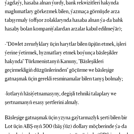
ýagdaýy, hasaba alnan ýurdy, bank rekwizitleri hakynda
maglumatlary görkezmek bilen, ýazmaça görnüşde arza
tabşyrmaly (offşor zolaklarynda hasaba alnan ýa-da bahk
hasaby bolan kompaniýalardan arzalar kabul edilmeýär);
-"Döwlet zerurlyklary üçin harytlar bilen üpjün etmek, işleri
ýerine ýetirmek, hyzmatlary etmek boýunça bäsleşikler
hakynda" Türkmenistanyň Kanuny, "Bäsleşikleri
geçirmekligiň düzgünlerinden" göçürme we bäsleşige
gatnaşmak üçin gerekli resminamalar bilen tanyş bolmaly;
-lotlaryň häsiýetnamasyny, degişli tehniki talaplary we
şertnamanyň esasy şertlerini almaly.
Bäsleşige gatnaşmak üçin yzyna gaýtarmazlyk şerti bilen bir
Lot üçin ABŞ-nyň 500 (bäş ýüz) dollary möçberinde ýa-da