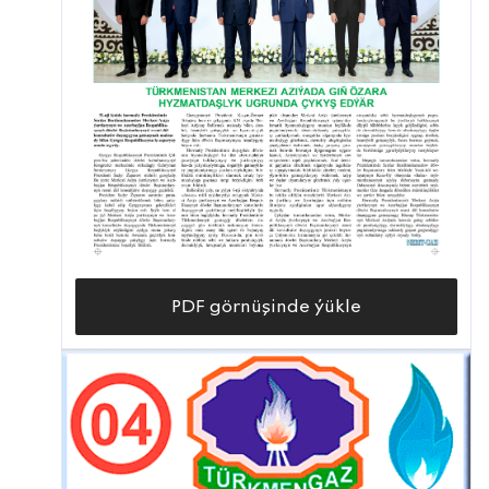
PDF görnüşinde ýükle