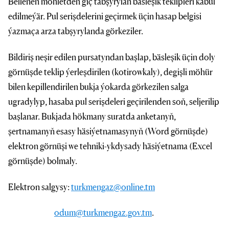
Bellenen möhletden giç tabşyrylan bäsleşik teklipleri kabul
edilmeýär. Pul serişdelerini geçirmek üçin hasap belgisi
ýazmaça arza tabşyrylanda görkeziler.
Bildiriş neşir edilen pursatyndan başlap, bäsleşik üçin doly
görnüşde teklip ýerleşdirilen (kotirowkaly), degişli möhür
bilen kepillendirilen bukja ýokarda görkezilen salga
ugradylyp, hasaba pul serişdeleri geçirilenden soň, seljerilip
başlanar. Bukjada hökmany suratda anketanyň,
şertnamanyň esasy häsiýetnamasynyň (Word görnüşde)
elektron görnüşi we tehniki-ykdysady häsiýetnama (Excel
görnüşde) bolmaly.
Elektron salgysy:
turkmengaz@online.tm
odum@turkmengaz.gov.tm
.