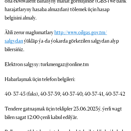
oňa ekwiwalent bahasyny manat görnüşinde (GBS-i we bank
harajatlaryny hasaba almazdan) tölemek üçin hasap
belgisini almaly.
Ähli zerur maglumatlary
http://www.oilgas.gov.tm/
salgydan
ýükläp ýa-da ýokarda görkezilen salgydan alyp
bilersiňiz.
Elektron salgysy: turkmengaz@online.tm
Habarlaşmak üçin telefon belgileri:
40- 37-45 (faks), 40-37-39, 40-37-40, 40-37-41, 40-37-42
Tendere gatnaşmak üçin teklipler 23.06.2023ý. ýerli wagt
bilen sagat 12:00 çenli kabul edilýär.