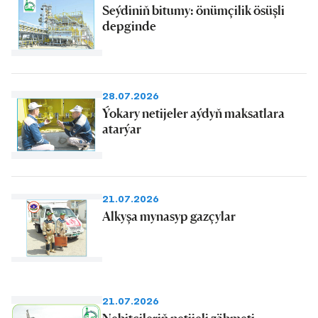
Seýdiniň bitumy: önümçilik ösüşli
depginde
28.07.2026
Ýokary netijeler aýdyň maksatlara
atarýar
21.07.2026
Alkyşa mynasyp gazçylar
21.07.2026