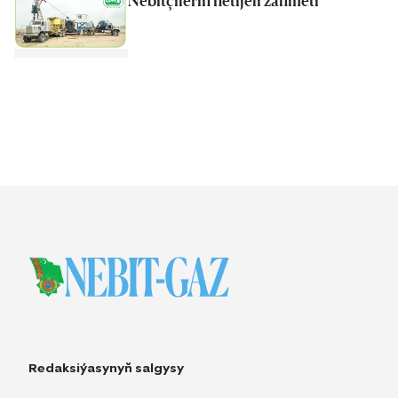
Nebitçileriň netijeli zähmeti
Redaksiýasynyň salgysy