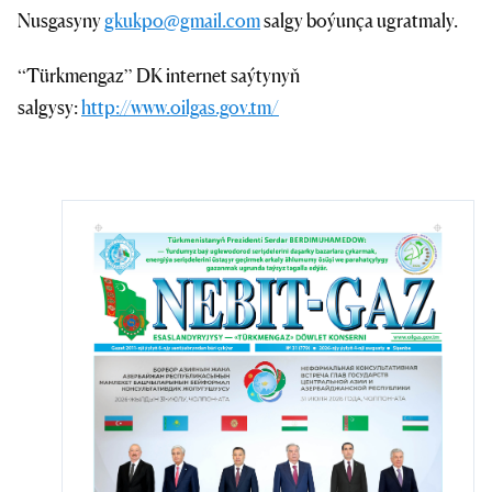
Nusgasyny
gkukpo@gmail.com
salgy boýunça ugratmaly.
“Türkmengaz” DK internet saýtynyň
salgysy:
http://www.oilgas.gov.tm/