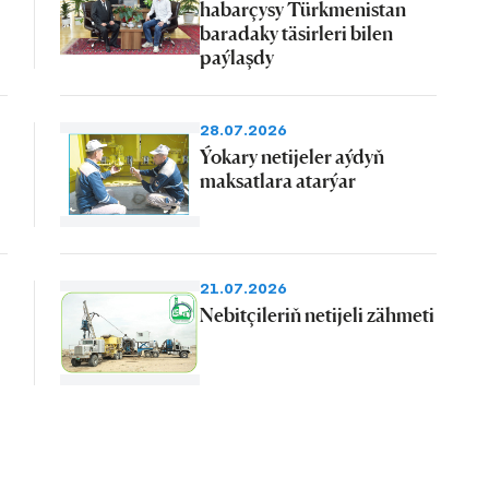
habarçysy Türkmenistan
baradaky täsirleri bilen
paýlaşdy
28.07.2026
Ýokary netijeler aýdyň
maksatlara atarýar
21.07.2026
Nebitçileriň netijeli zähmeti