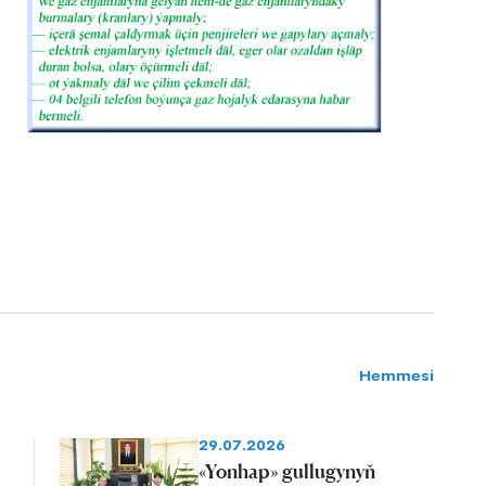
Hemmesi
29.07.2026
«Yonhap» gullugynyň