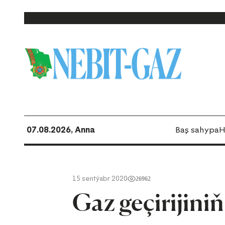
07.08.2026, Anna
Baş sahypa
H
15 sentýabr 2020
26962
Gaz geçirijini