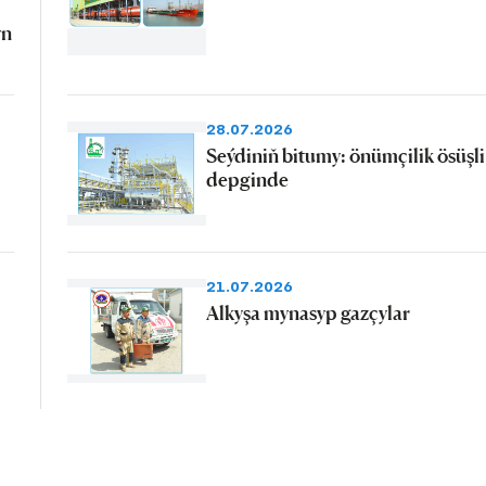
yn
28.07.2026
Seýdiniň bitumy: önümçilik ösüşli
depginde
21.07.2026
Alkyşa mynasyp gazçylar