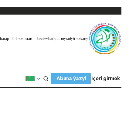
itarap Türkmenistan — bedew batly at-myradyň mekany
Abuna ýazyl
Içeri girmek