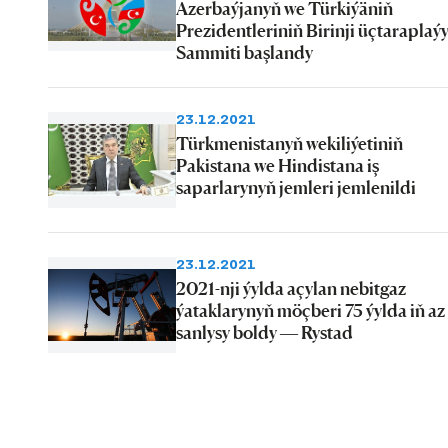
Azerbaýjanyň we Türkiýäniň
Prezidentleriniň Birinji üçtaraplaý
Sammiti başlandy
23.12.2021
Türkmenistanyň wekiliýetiniň
Pakistana we Hindistana iş
saparlarynyň jemleri jemlenildi
23.12.2021
2021-nji ýylda açylan nebitgaz
ýataklarynyň möçberi 75 ýylda iň az
sanlysy boldy — Rystad