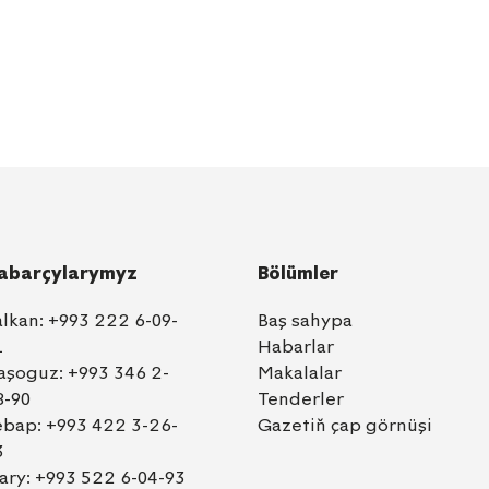
abarçylarymyz
Bölümler
alkan:
+993 222 6-09-
Baş sahypa
1
Habarlar
aşoguz:
+993 346 2-
Makalalar
8-90
Tenderler
ebap:
+993 422 3-26-
Gazetiň çap görnüşi
3
ary:
+993 522 6-04-93