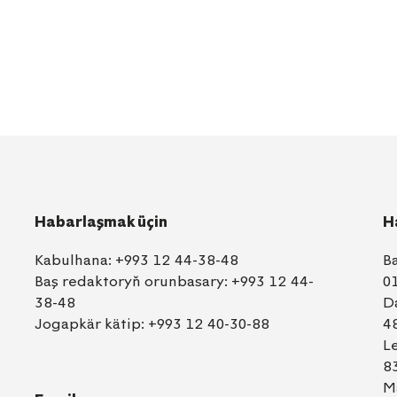
Habarlaşmak üçin
H
Kabulhana:
+993 12 44-38-48
B
Baş redaktoryň orunbasary:
+993 12 44-
0
38-48
D
Jogapkär kätip:
+993 12 40-30-88
4
L
8
M