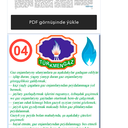
PDF görnüşinde ýükle