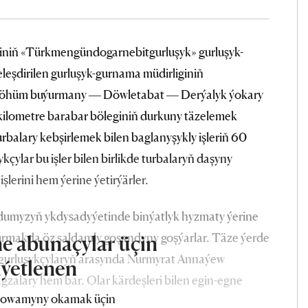
iniň «Türkmengündogarnebitgurluşyk» gurluşyk-
teleşdirilen gurluşyk-gurnama müdirliginiň
r möhüm buýurmany — Döwletabat — Derýalyk ýokary
0 kilometre barabar böleginiň durkuny täzelemek
 turbalary kebşirlemek bilen baglanyşykly işleriň 60
çylar bu işler bilen birlikde turbalaryň daşyny
şlerini hem ýerine ýetirýärler.
rdumyzyň ykdysadyýetinde binýatlyk hyzmaty ýerine
rmakda öz saldamly goşandyny goşýarlar. Täze ýerde
e abunaçylar üçin
gurluşykçylaryň arasynda Nurmyrat Annaýew
iýetlenen
gzalary hem bar. Olar kärdeşleri bilen egin-egne
owamyny okamak üçin
ganystan — Pakistan — Hindistan halkara gaz