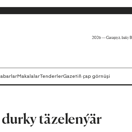
2026 — Garaşsyz, baky B
abarlar
Makalalar
Tenderler
Gazetiň çap görnüşi
ň durky täzelenýär