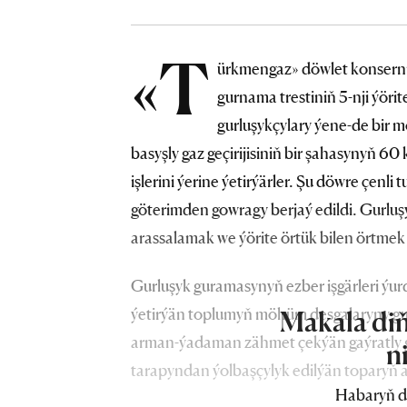
«T
ürkmengaz» döwlet konsern
gurnama trestiniň 5-nji ýöri
gurluşykçylary ýene-de bi
basyşly gaz geçirijisiniň bir şahasynyň 6
işlerini ýerine ýetirýärler. Şu döwre çenli
göterimden gowragy berjaý edildi. Gurluşyk
arassalamak we ýörite örtük bilen örtmek i
Gurluşyk guramasynyň ezber işgärleri ýu
ýetirýän toplumyň möhüm desgalaryny gu
Makala diň
arman-ýadaman zähmet çekýän gaýratly 
n
tarapyndan ýolbaşçylyk edilýän toparyň a
Habaryň d
berip zähmet çekip, Türkmenistan — Ow