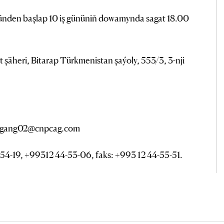
nünden başlap 10 iş gününiň dowamynda sagat 18.00
şäheri, Bitarap Türkmenistan şaýoly, 553/3, 3-nji
 ligang02@cnpcag.com
54-19, +99312 44-53-06, faks: +993 12 44-55-51.