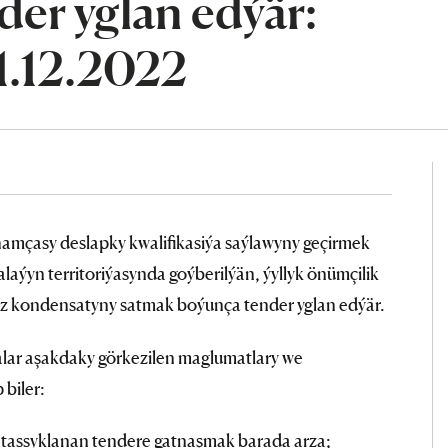
er yglan edýär:
1.12.2022
mçasy deslapky kwalifikasiýa saýlawyny geçirmek
aýyn territoriýasynda goýberilýän, ýyllyk önümçilik
z kondensatyny satmak boýunça tender yglan edýär.
lar aşakdaky görkezilen maglumatlary we
biler:
 tassyklanan tendere gatnaşmak barada arza;