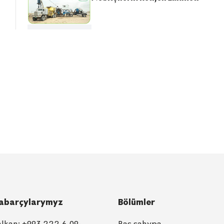
abarçylarymyz
Bölümler
alkan:
+993 222 6-09-
Baş sahypa