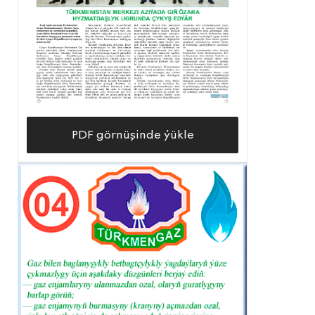
PDF görnüşinde ýükle