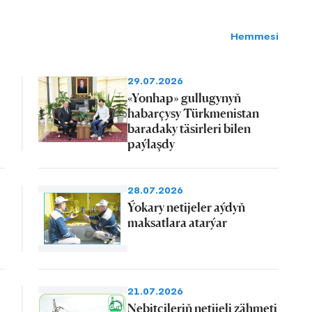
Hemmesi
29.07.2026
«Yonhap» gullugynyň
habarçysy Türkmenistan
baradaky täsirleri bilen
paýlaşdy
28.07.2026
Ýokary netijeler aýdyň
maksatlara atarýar
21.07.2026
Nebitçileriň netijeli zähmeti