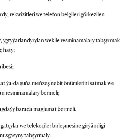
dy, rekwizitleri we telefon belgileri görkezilen
, ygtyýarlandyrylan wekile resminamalary tabşyrmak
 haty;
ribesi;
at ýa-da şuňa meňzeş nebit önümlerini satmak we
ýan resminamalary bermeli;
ýagdaýy barada maglumat bermeli.
tçylar we telekeçiler birleşmesine girýändigi
nusgasyny tabşyrmaly.