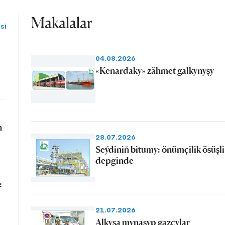
Makalalar
si
04.08.2026
«Kenardaky» zähmet galkynyşy
n
28.07.2026
Seýdiniň bitumy: önümçilik ösüşli
depginde
:
21.07.2026
Alkyşa mynasyp gazçylar