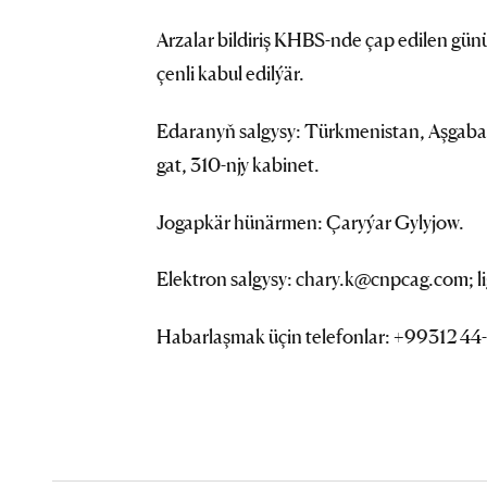
Arzalar bildiriş KHBS-nde çap edilen gü
çenli kabul edilýär.
Edaranyň salgysy: Türkmenistan, Aşgabat 
gat, 310-njy kabinet.
Jogapkär hünärmen: Çaryýar Gylyjow.
Elektron salgysy: chary.k@cnpcag.com;
Habarlaşmak üçin telefonlar: +99312 44-