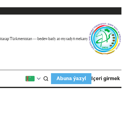
itarap Türkmenistan — bedew batly at-myradyň mekany
Abuna ýazyl
Içeri girmek