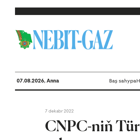
07.08.2026, Anna
Baş sahypa
H
7 dekabr 2022
CNPC-niň Tür