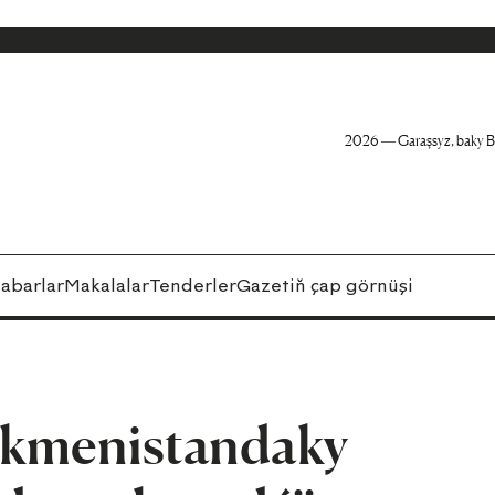
2026 — Garaşsyz, baky B
abarlar
Makalalar
Tenderler
Gazetiň çap görnüşi
kmenistandaky