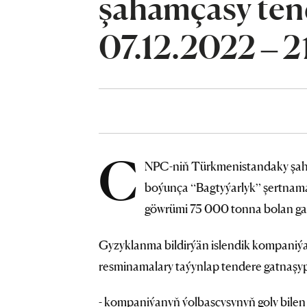
şahamçasy tend
07.12.2022 – 2
C
NPC-niň Türkmenistandaky şaha
boýunça “Bagtyýarlyk” şertnamal
göwrümi 75 000 tonna bolan ga
Gyzyklanma bildirýän islendik kompaniýa
resminamalary taýynlap tendere gatnaşyp 
- kompaniýanyň ýolbaşçysynyň goly bilen