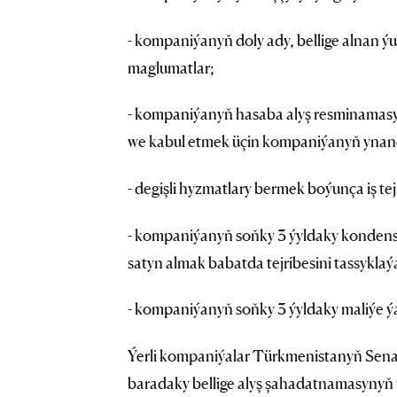
- kompaniýanyň doly ady, bellige alnan ýur
maglumatlar;
- kompaniýanyň hasaba alyş resminamasy
we kabul etmek üçin kompaniýanyň ynanç
- degişli hyzmatlary bermek boýunça iş tej
- kompaniýanyň soňky 3 ýyldaky kondens
satyn almak babatda tejribesini tassykla
- kompaniýanyň soňky 3 ýyldaky maliýe 
Ýerli kompaniýalar Türkmenistanyň Senaga
baradaky bellige alyş şahadatnamasynyň 