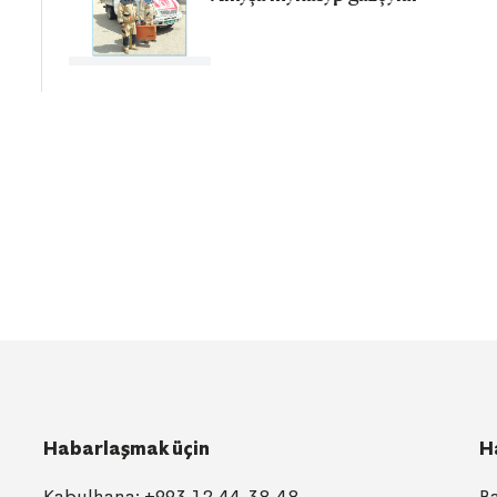
Habarlaşmak üçin
H
Kabulhana:
+993 12 44-38-48
B