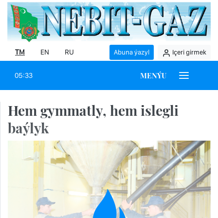
TM
EN
RU
Abuna ýazyl
Içeri girmek
MENÝU
05:33
Hem gymmatly, hem islegli
baýlyk