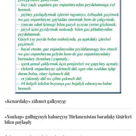
«Kenardaky» zähmet galkynyşy
«Yonhap» gullugynyň habarçysy Türkmenistan baradaky täsirleri
bilen paýlaşdy