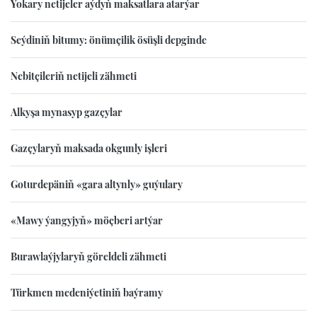
Ýokary netijeler aýdyň maksatlara atarýar
Seýdiniň bitumy: önümçilik ösüşli depginde
Nebitçileriň netijeli zähmeti
Alkyşa mynasyp gazçylar
Gazçylaryň maksada okgunly işleri
Goturdepäniň «gara altynly» guýulary
«Mawy ýangyjyň» möçberi artýar
Burawlaýjylaryň göreldeli zähmeti
Türkmen medeniýetiniň baýramy