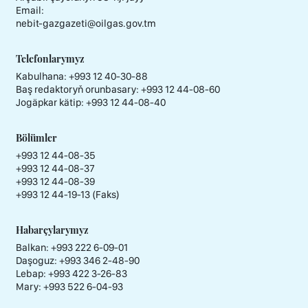
Email:
nebit-gazgazeti@oilgas.gov.tm
Telefonlarymyz
Kabulhana:
+993 12 40-30-88
Baş redaktoryň orunbasary:
+993 12 44-08-60
Jogäpkar kätip:
+993 12 44-08-40
Bölümler
+993 12 44-08-35
+993 12 44-08-37
+993 12 44-08-39
+993 12 44-19-13 (Faks)
Habarçylarymyz
Balkan: +993 222 6-09-01
Daşoguz: +993 346 2-48-90
Lebap: +993 422 3-26-83
Mary: +993 522 6-04-93