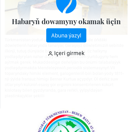
Habaryň dowamyny okamak üçin
Abuna ýazyl
Türkmenistan ýoduň gorlary boýunça dünýäde öňdäki
döwletleriň hatarynda tanalýar, Garaşsyz döwletimiziň sebitde
ilkinji, tutuş dünýäde bolsa, dördünji bolup, öz halkyny
Içeri girmek
ýodlaşdyrylan nahar duzy bilen üpjün eden ýurtdugyny hem
aýtmak gerek. Mukaddeslige deňelýän bu önümi talabalaýyk
ýodlaşdyrmakda Mendeleýewiň periodik sistemasynyň VII
toparyndaky himiki element, galogenleriň biri bolan ýody 1811-
nji ýylda fransuz himigi Bernar Kurtua açypdyr. Ol deňiz suw
otlarynyň külüniň esasy şor erginini konsentirlenen kükürt
kislotasy bilen gyzdyranda, gara reňkli, ýylpyldaýan
plastinkajyklar şekilli