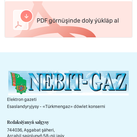
PDF görnüşinde doly ýükläp al
Elektron gazeti
Esaslandyryjysy - «Тürkmengaz» döwlet konserni
Redaksiýanyň salgysy
744036, Aşgabat şäheri,
Arçabil şaýolunyň 58-nji jaýy