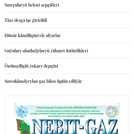
Suwçularyň belent sepgitleri
Täze desga işe girizildi
Hünär kämilligini ele alýarlar
Guýulary abatlaýjylaryň zähmet üstünlikleri
Önümçiligiň ýokary depgini
Suwuklandyrylan gaz bilen üpjün edilýär