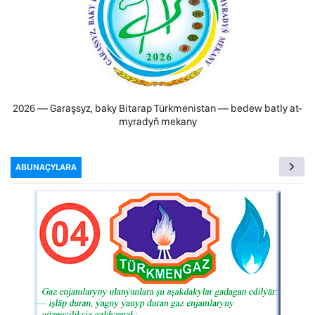
2026 — Garaşsyz, baky Bitarap Türkmenistan — bedew batly at-
myradyň mekany
ABUNAÇYLARA