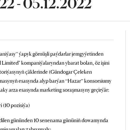
022 - 05.12.2022
aniýasy” ýapyk görnüşli paýdarlar jemgyýetinden
 Limited" kompaniýalaryndan ybarat bolan, öz işini
itoriýasynyň çäklerinde (Gündogar Çeleken
masynyň esasynda alyp barýan “Hazar” konsorsiumy
kdaky arza esasynda marketing soraşmasyny geçirýär:
i (10 pozisiýa)
edilen gününden 10 senenama gününiň dowamynda
esminamalary tabşyrmaly: