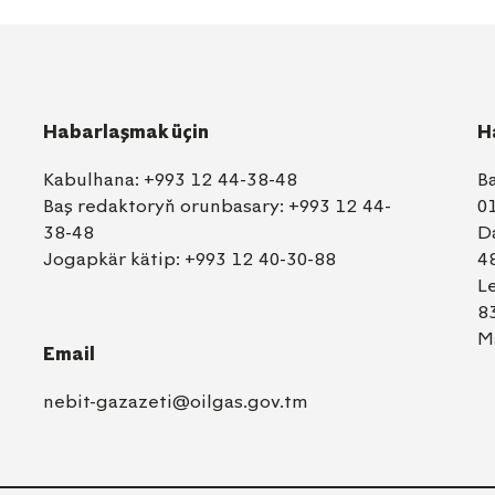
Habarlaşmak üçin
H
Kabulhana:
+993 12 44-38-48
B
Baş redaktoryň orunbasary:
+993 12 44-
0
38-48
D
Jogapkär kätip:
+993 12 40-30-88
4
L
8
M
Email
nebit-gazazeti@oilgas.gov.tm