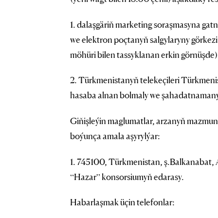
1. dalaşgäriň marketing soraşmasyna gat
we elektron poçtanyň salgylaryny görkez
möhüri bilen tassyklanan erkin görnüşde)
2. Türkmenistanyň telekeçileri Türkmenis
hasaba alnan bolmaly we şahadatnamanyň
Giňişleýin maglumatlar, arzanyň mazmuny
boýunça amala aşyrylýar:
1. 745100, Türkmenistan, ş.Balkanabat, A
“Hazar” konsorsiumyň edarasy.
Habarlaşmak üçin telefonlar: