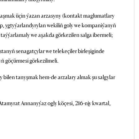
naşmak üçin ýazan arzasyny (kontakt maglumatlary
ip, ygtyýarlandyrylan wekiliň goly we kompaniýanyň
 taýýarlamaly we aşakda görkezilen salga ibermeli;
tanyň senagatçylar we telekeçiler birleşiginde
 göçürmesi görkezilmeli.
 bilen tanyşmak hem-de arzalary almak şu salgylar
tamyrat Annanyýaz ogly köçesi, 216-njy kwartal,