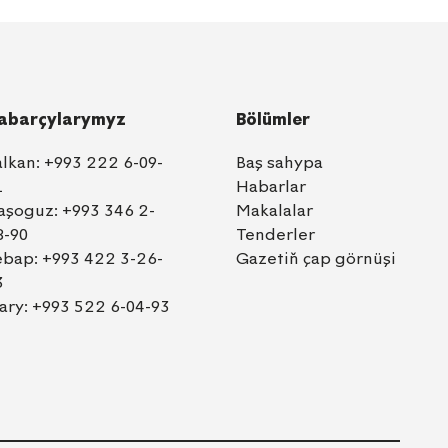
abarçylarymyz
Bölümler
alkan:
+993 222 6-09-
Baş sahypa
1
Habarlar
aşoguz:
+993 346 2-
Makalalar
8-90
Tenderler
ebap:
+993 422 3-26-
Gazetiň çap görnüşi
3
ary:
+993 522 6-04-93