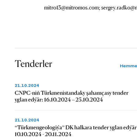
mitro13@mitromos.com; sergey.radko@
Tenderler
Hemme
21.10.2024
CNPC-niň Türkmenistandaky şahamçasy tender
yglan edýär: 16.10.2024 – 25.10.2024
21.10.2024
“Türkmengeologiýa” DK halkara tender yglan edýär
10.10.2024 - 20.11.2024