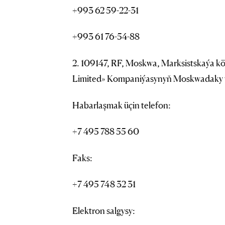
+993 62 59-22-31
+993 61 76-54-88
2. 109147, RF, Moskwa, Marksistskaýa köçes
Limited» Kompaniýasynyň Moskwadaky we
Habarlaşmak üçin telefon:
+7 495 788 55 60
Faks:
+7 495 748 32 31
Elektron salgysy: