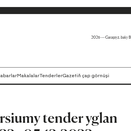
2026 — Garaşsyz, baky B
abarlar
Makalalar
Tenderler
Gazetiň çap görnüşi
rsiumy tender yglan