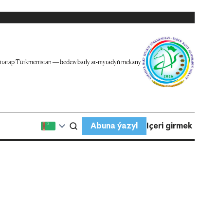
itarap Türkmenistan — bedew batly at-myradyň mekany
Abuna ýazyl
Içeri girmek