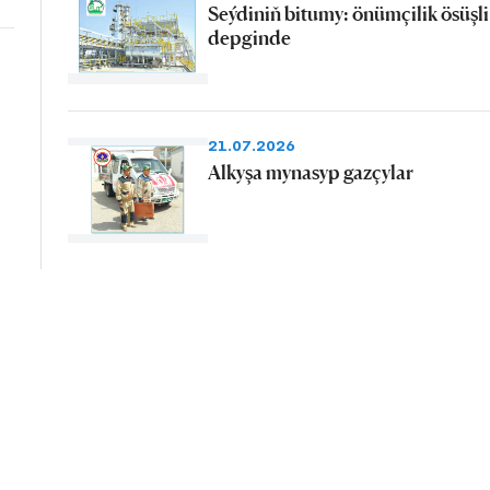
Seýdiniň bitumy: önümçilik ösüşli
depginde
21.07.2026
Alkyşa mynasyp gazçylar