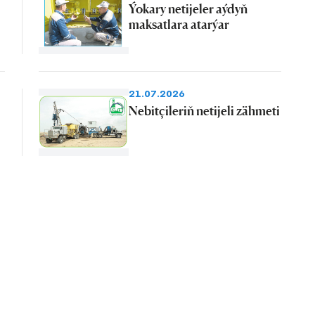
Ýokary netijeler aýdyň
maksatlara atarýar
21.07.2026
Nebitçileriň netijeli zähmeti