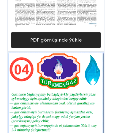
PDF görnüşinde ýükle