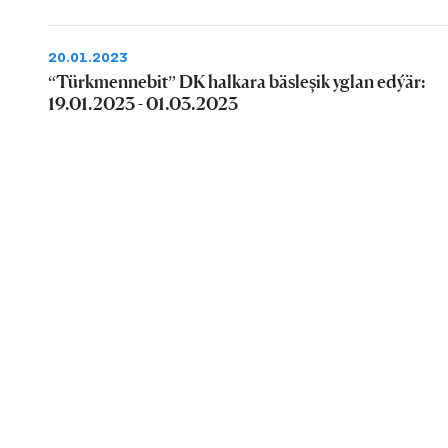
20.01.2023
“Türkmennebit” DK halkara bäsleşik yglan edýär:
19.01.2023 - 01.03.2023