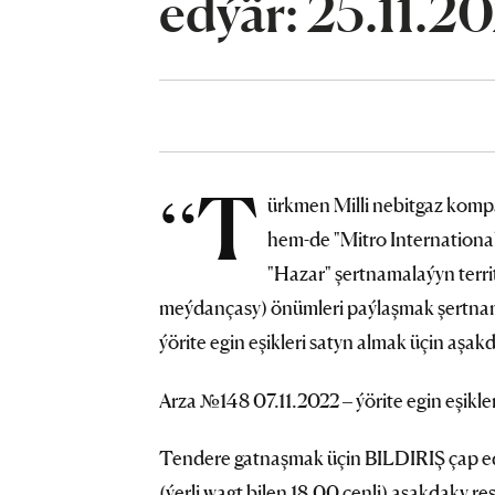
edýär: 25.11.2
“T
ürkmen Milli nebitgaz komp
hem-de "Mitro International
"Hazar" şertnamalaýyn terr
meýdançasy) önümleri paýlaşmak şertna
ýörite egin eşikleri satyn almak üçin aşa
Arza №148 07.11.2022 – ýörite egin eşikler
Tendere gatnaşmak üçin BILDIRIŞ çap 
(ýerli wagt bilen 18.00 çenli) aşakdaky r