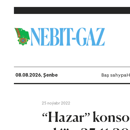
08.08.2026, Şenbe
Baş sahypa
H
25 noýabr 2022
“Hazar” konso