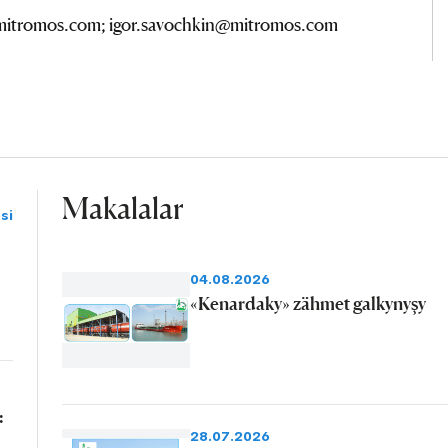
mitromos.com; igor.savochkin@mitromos.com
Makalalar
si
04.08.2026
«Kenardaky» zähmet galkynyşy
:
28.07.2026