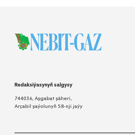
Redaksiýasynyň salgysy
744036, Aşgabat şäheri,
Arçabil şaýolunyň 58-nji jaýy