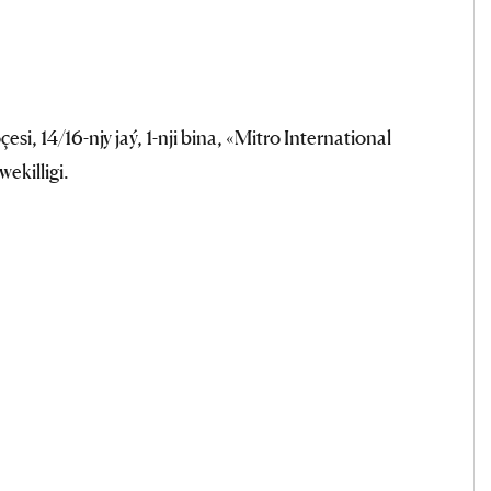
i, 14/16-njy jaý, 1-nji bina, «Mitro International
killigi.