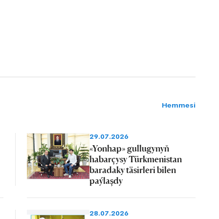
Hemmesi
29.07.2026
«Yonhap» gullugynyň
habarçysy Türkmenistan
baradaky täsirleri bilen
paýlaşdy
28.07.2026