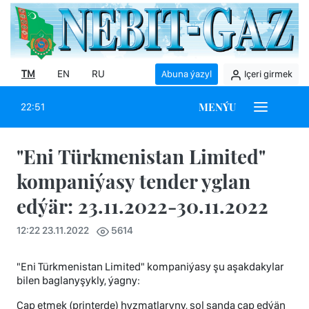
TM
EN
RU
Abuna ýazyl
Içeri girmek
MENÝU
22:51
"Eni Türkmenistan Limited"
kompaniýasy tender yglan
edýär: 23.11.2022-30.11.2022
12:22 23.11.2022
5614
"Eni Türkmenistan Limited" kompaniýasy şu aşakdakylar
bilen baglanyşykly, ýagny:
Çap etmek (printerde) hyzmatlaryny, şol sanda çap edýän