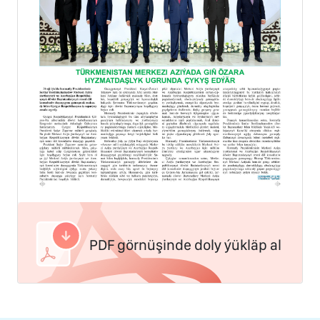
PDF görnüşinde doly ýükläp al