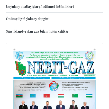
Guýulary abatlaýjylaryň zähmet üstünlikleri
Önümçiligiň ýokary depgini
Suwuklandyrylan gaz bilen üpjün edilýär