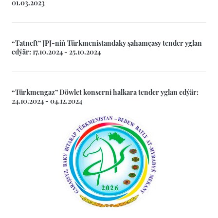
01.03.2023
“Tatneft” JPJ-niň Türkmenistandaky şahamçasy tender yglan
edýär: 17.10.2024 - 25.10.2024
“Türkmengaz” Döwlet konserni halkara tender yglan edýär:
24.10.2024 - 04.12.2024