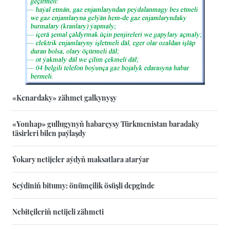
«Kenardaky» zähmet galkynyşy
«Yonhap» gullugynyň habarçysy Türkmenistan baradaky
täsirleri bilen paýlaşdy
Ýokary netijeler aýdyň maksatlara atarýar
Seýdiniň bitumy: önümçilik ösüşli depginde
Nebitçileriň netijeli zähmeti