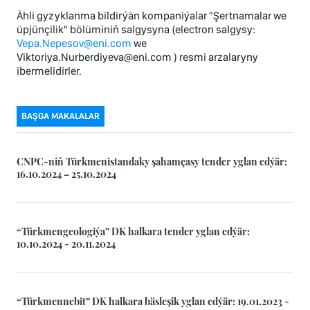
Ähli gyzyklanma bildirýän kompaniýalar "Şertnamalar we
üpjünçilik" bölüminiň salgysyna (electron salgysy:
Vepa.Nepesov@eni.com
we
Viktoriya.Nurberdiyeva@eni.com ) resmi arzalaryny
ibermelidirler.
BAŞGA MAKALALAR
CNPC-niň Türkmenistandaky şahamçasy tender yglan edýär:
16.10.2024 – 25.10.2024
“Türkmengeologiýa” DK halkara tender yglan edýär:
10.10.2024 - 20.11.2024
“Türkmennebit” DK halkara bäsleşik yglan edýär: 19.01.2023 -