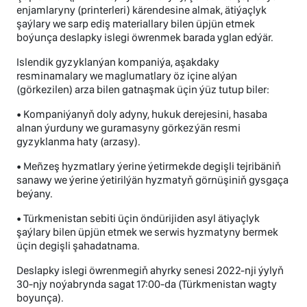
enjamlaryny (printerleri) kärendesine almak, ätiýaçlyk
şaýlary we sarp ediş materiallary bilen üpjün etmek
boýunça deslapky islegi öwrenmek barada yglan edýär.
Islendik gyzyklanýan kompaniýa, aşakdaky
resminamalary we maglumatlary öz içine alýan
(görkezilen) arza bilen gatnaşmak üçin ýüz tutup biler:
• Kompaniýanyň doly adyny, hukuk derejesini, hasaba
alnan ýurduny we guramasyny görkezýän resmi
gyzyklanma haty (arzasy).
• Meñzeş hyzmatlary ýerine ýetirmekde degişli tejribäniň
sanawy we ýerine ýetirilýän hyzmatyň görnüşiniň gysgaça
beýany.
• Türkmenistan sebiti üçin öndürijiden asyl ätiyaçlyk
şaýlary bilen üpjün etmek we serwis hyzmatyny bermek
üçin degişli şahadatnama.
Deslapky islegi öwrenmegiň ahyrky senesi 2022-nji ýylyň
30-njy noýabrynda sagat 17:00-da (Türkmenistan wagty
boyunça).