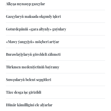
Alkyşa mynasyp gazçylar
Gazçylaryň maksada okgunly işleri
Goturdepäniň «gara altynly» guýulary
«Mawy ýangyjyň» möçberi artýar
Burawlaýjylaryň göreldeli zähmeti
Türkmen medeniýetiniň baýramy
Suwçularyň belent sepgitleri
Täze desga işe girizildi
Hünär kämilligini ele alýarlar