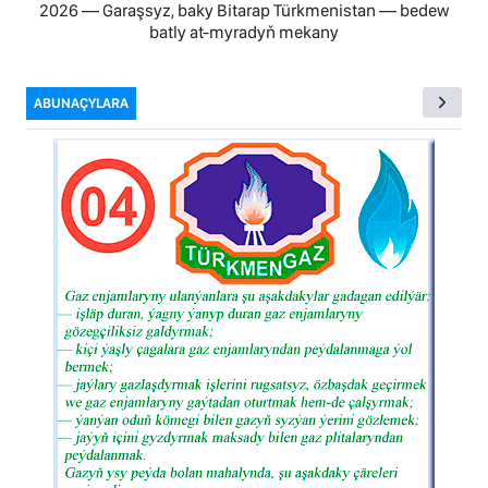
2026 — Garaşsyz, baky Bitarap Türkmenistan — bedew
batly at-myradyň mekany
ABUNAÇYLARA