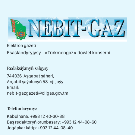
Elektron gazeti
Esaslandyryjysy - «Тürkmengaz» döwlet konserni
Redaksiýanyň salgysy
744036, Aşgabat şäheri,
Arçabil şaýolunyň 58-nji jaýy
Email:
nebit-gazgazeti@oilgas.gov.tm
Telefonlarymyz
Kabulhana:
+993 12 40-30-88
Baş redaktoryň orunbasary:
+993 12 44-08-60
Jogäpkar kätip:
+993 12 44-08-40