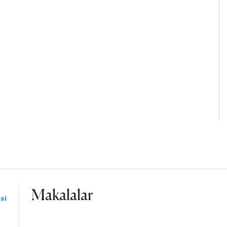
Makalalar
si