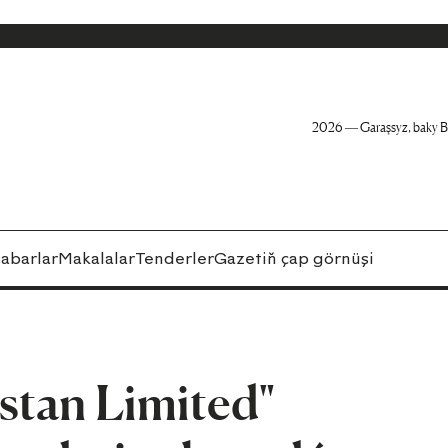
2026 — Garaşsyz, baky B
abarlar
Makalalar
Tenderler
Gazetiň çap görnüşi
stan Limited"