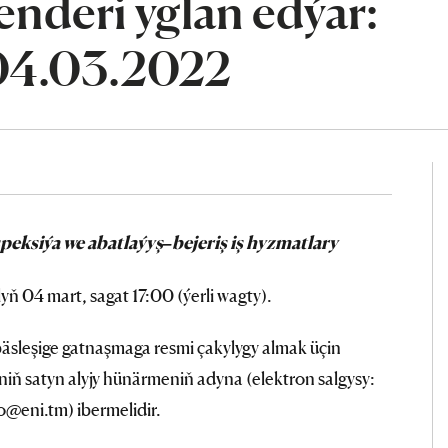
nderi yglan edýar:
04.03.2022
peksiýa we abatlaýyş–bejeriş iş hyzmatlary
lyň 04 mart, sagat 17:00 (ýerli wagty).
äsleşige gatnaşmaga resmi çakylygy almak üçin
niň satyn alyjy hünärmeniň adyna (elektron salgysy:
@eni.tm) ibermelidir.