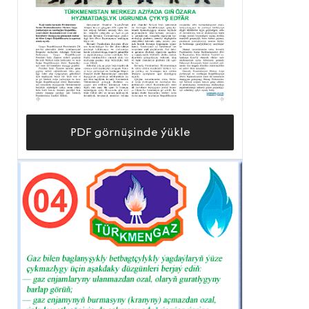
PDF görnüşinde ýükle