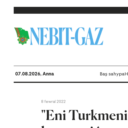
07.08.2026, Anna
Baş sahypa
H
8 fewral 2022
"Eni Turkmeni