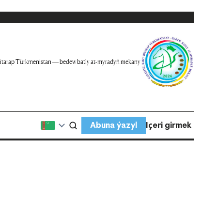
itarap Türkmenistan — bedew batly at-myradyň mekany
Abuna ýazyl
Içeri girmek