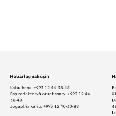
Habarlaşmak üçin
H
Kabulhana:
+993 12 44-38-48
B
Baş redaktoryň orunbasary:
+993 12 44-
0
38-48
D
Jogapkär kätip:
+993 12 40-30-88
4
L