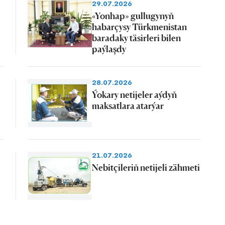
29.07.2026
«Yonhap» gullugynyň
habarçysy Türkmenistan
baradaky täsirleri bilen
paýlaşdy
28.07.2026
Ýokary netijeler aýdyň
maksatlara atarýar
21.07.2026
Nebitçileriň netijeli zähmeti