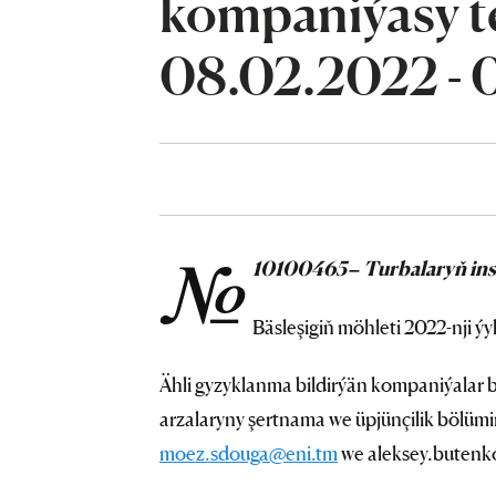
kompaniýasy te
08.02.2022 - 
№
10100465
– Turbalaryň ins
Bäsleşigiň möhleti 2022-nji ýy
Ähli gyzyklanma bildirýän kompaniýalar b
arzalaryny şertnama we üpjünçilik bölümi
moez.sdouga@eni.tm
we aleksey.butenko