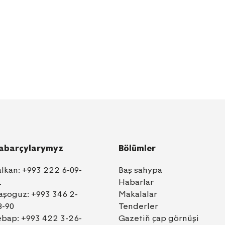
abarçylarymyz
Bölümler
alkan:
+993 222 6-09-
Baş sahypa
1
Habarlar
aşoguz:
+993 346 2-
Makalalar
8-90
Tenderler
ebap:
+993 422 3-26-
Gazetiň çap görnüşi