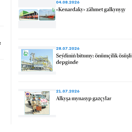
04.08.2026
«Kenardaky» zähmet galkynyşy
:
28.07.2026
Seýdiniň bitumy: önümçilik ösüşli
depginde
21.07.2026
Alkyşa mynasyp gazçylar