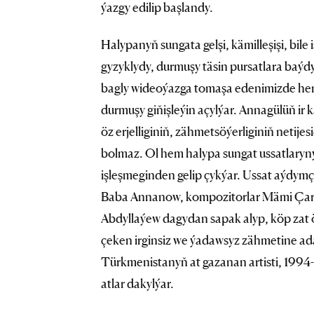
ýazgy edilip başlandy.
Halypanyň sungata gelşi, kämilleşişi, bile
gyzyklydy, durmuşy täsin pursatlara baýd
bagly wideoýazga tomaşa edenimizde hem
durmuşy giňişleýin açylýar. Annagülüň ir 
öz erjelliginiň, zähmetsöýerliginiň netij
bolmaz. Ol hem halypa sungat ussatlaryny
işleşmeginden gelip çykýar. Ussat aýdym
Baba Annanow, kompozitorlar Mämi Çary
Abdyllaýew dagydan sapak alyp, köp zat
çeken irginsiz we ýadawsyz zähmetine ada
Türkmenistanyň at gazanan artisti, 1994-
atlar dakylýar.