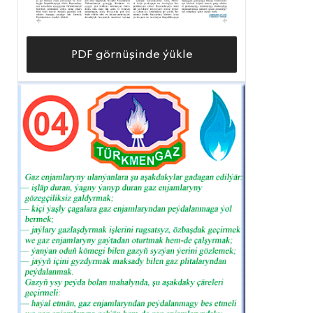
PDF görnüşinde ýükle