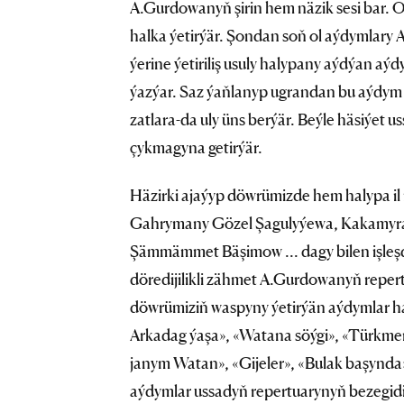
A.Gurdowanyň şirin hem näzik sesi bar. 
halka ýetirýär. Şondan soň ol aýdymlary
ýerine ýetiriliş usuly halypany aýdýan aý
ýazýar. Saz ýaňlanyp ugrandan bu aýdym 
zatlara-da uly üns berýär. Beýle häsiýet 
çykmagyna getirýär.
Häzirki ajaýyp döwrümizde hem halypa il
Gahrymany Gözel Şagulyýewa, Kakamyrat
Şämmämmet Bäşimow ... dagy bilen işleş
döredijilikli zähmet A.Gurdowanyň reper
döwrümiziň waspyny ýetirýän aýdymlar ha
Arkadag ýaşa», «Watana söýgi», «Türkm
janym Watan», «Gijeler», «Bulak başynda»,
aýdymlar ussadyň repertuarynyň bezegidi