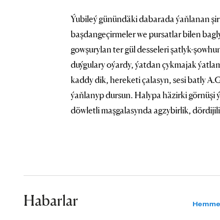
Ýubileý günündäki dabarada ýaňlanan şirin
başdangeçirmeler we pursatlar bilen bagly
gowşurylan ter gül desseleri şatlyk-şowhu
duýgulary oýardy, ýatdan çykmajak ýatlam
kaddy dik, hereketi çalasyn, sesi batly
ýaňlanyp dursun. Halypa häzirki görnüşi ý
döwletli maşgalasynda agzybirlik, dördijil
Habarlar
Hemme