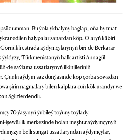
psüz umman. Bu ýola ykbalyny baglap, oňa hyzmat
ykrar edilen halypalar sanardan köp. Olaryň käbiri
. Görnükli estrada aýdymçylarynyň biri-de Berkarar
 ýyldyzy, Türkmenistanyň halk artisti Annagül
-de saýlama ussatlarynyň ilkinjileriniň
lar. Çünki aýdym-saz dünýäsinde köp çorba sowadan
dowa şirin nagmalary bilen kalplara çuň kök urandyr we
an ägirtlerdendir.
çy 70 ýaşynyň ýubileý toýuny toýlady.
i-işewürlik merkezinde bolan meşhur aýdymçynyň
urdumyzyň belli sungat ussatlaryndan aýdymçylar,