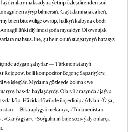
Ol aýdymlary maksadyna ýetirip özleşdirenden soň
 Annagülden aýryp bilmersiň. Gaýtalanmajak äheň,
dymy bilen bitewülige öwrüp, halkyň kalbyna ebedi
Annagülüňki diýilmesi şoňa mysaldyr. Ol ownujak
ussatlara mahsus. Ine, şu hem onuň sungatynyň hatasyz
 içinde adygan şahyrlar — Türkmenistanyň
 Rejepow, belli kompozitor Begenç Saparlyýew,
di we işleşýär. Mydama gözlegde bolmak we
tuaryny has-da baýlaşdyrdy. Olaryň arasynda ajaýyp
s-da köp. Häzirki döwürde ürç edinip aýdylan «Ýaşa,
enistan — Bitaraplygyň mekany», «Türkmenistan —
 «Gar ýagýar», «Söýgülimiň birje sözi» ýaly onlarça
r.