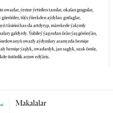
 owazlar, ýerine ýetirilen tanslar, okalan goşgular,
 gürrüňler, tüýs ýürekden aýdylan gutlaglar,
nyň täsirini has-da artdyryp, märekede ýakymly
alary galdyrdy. Ýubileý ýaşyndan örän ýaş görünýän,
 A.Gurdowanyň owazly aýdymlary aramyzda hemişe
aly hemişe ýaşlyk, owadanlyk, jan saglyk, uzak ömür,
ikde üstünlik arzuw edýäris.
Makalalar
si