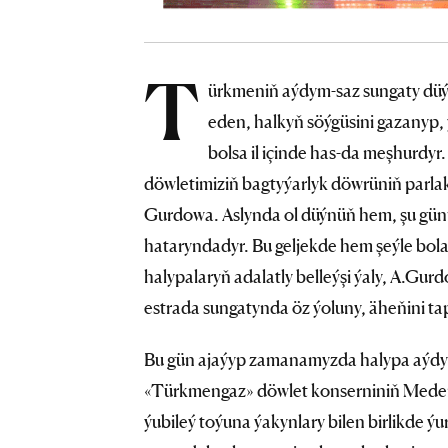
T
ürkmeniň aýdym-saz sungaty düý
eden, halkyň söýgüsini gazanyp, 
bolsa il içinde has-da meşhurdyr
döwletimiziň bagtyýarlyk döwrüniň parlak
Gurdowa. Aslynda ol düýnüň hem, şu günüň
hataryndadyr. Bu geljekde hem şeýle bo
halypalaryň adalatly belleýşi ýaly, A.Gur
estrada sungatynda öz ýoluny, äheňini tap
Bu gün ajaýyp zamanamyzda halypa aýdym
«Türkmengaz» döwlet konserniniň Meden
ýubileý toýuna ýakynlary bilen birlikde ý