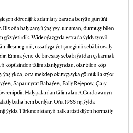
 işleşen döredijilik adamlary barada berýän gürrüňi
y. Biz oňa halypanyň ýaşlygy, umuman, durmuşy bilen
 göz ýetirdik. Wideoýazgyda estrada ýyldyzynyň
kämilleşmeginiň, ussatlyga ýetişmeginiň sebäbi owaly
esidir. Emma ýene-de bir esasy sebäbi ýatdan çykarmak
ň köpüsinden tälim alanlygyndan, olar bilen köp
çy ýaşlykda, orta mekdep okuwçysyka görnükli aktýor
ýew, Saparmyrat Babaýew, Bally Rejepow, Çary
 öwrenipdir. Halypalardan tälim alan A.Gurdowanyň
latly baha hem berilýär. Oňa 1988-nji ýylda
nji ýylda Türkmenistanyň halk artisti diýen hormatly