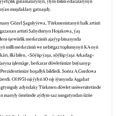
gyýetçilik guramalarynyň, ylym-bilim edaralarynyň
goýan muşdaklary gatnaşdy.
any Gözel Şagulyýewa, Türkmenistanyň halk artisti
azanan artisti Sahydursyn Hojakowa, ýaş
eni-işewürlik merkeziniň ajaýyp binasynda
yň milli merkeziniň we nebitgaz toplumynyň KA-nyň
ri, ilki bilen, «Söýüp ýaşa, söýlüp ýaşa Arkadag»
laryna işlemäge, berkarar döwletimize buýsanyp
 Prezidentimize hoşallyk bildirdi. Soňra A.Gurdowa
berdi. Ol 1951-nji ýylyň 10-njy iýunynda Aşgabat
 Magtymguly adyndaky Türkmen döwlet uniwersitetinde
şan manyly ömründe aýdym-saz sungatyndan üzňe