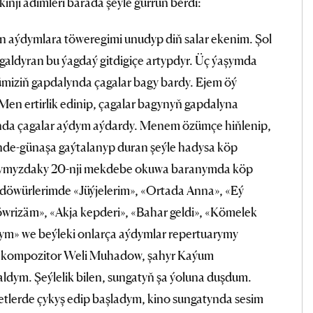
nji ädimleri barada şeýle gürrüň berdi:
n aýdymlara töweregimi unudyp diň salar ekenim. Şol
aldyran bu ýagdaý gitdigiçe artypdyr. Üç ýaşymda
iziň gapdalynda çagalar bagy bardy. Ejem öý
Men ertirlik edinip, çagalar bagynyň gapdalyna
da çagalar aýdym aýdardy. Menem özümçe hiňlenip,
nde-günaşa gaýtalanyp duran şeýle hadysa köp
gtymyzdaky 20-nji mekdebe okuwa baranymda köp
döwürlerimde «Jüýjelerim», «Ortada Anna», «Eý
Pöwrizäm», «Akja kepderi», «Bahar geldi», «Kömelek
tym» we beýleki onlarça aýdymlar repertuarymy
 kompozitor Weli Muhadow, şahyr Kaýum
 aldym. Şeýlelik bilen, sungatyň şa ýoluna duşdum.
tlerde çykyş edip başladym, kino sungatynda sesim