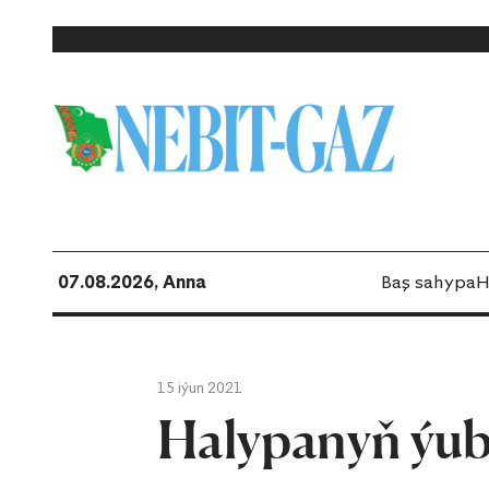
07.08.2026, Anna
Baş sahypa
H
15 iýun 2021
Halypanyň ýubi