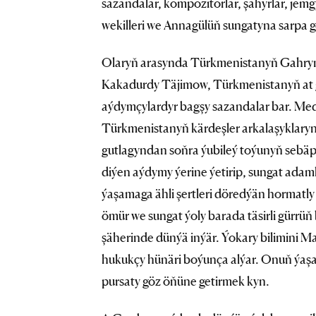
sazandalar, kompozitorlar, şahyrlar, jem
wekilleri we Annagülüň sungatyna sarpa 
Olaryň arasynda Türkmenistanyň Gahrym
Kakadurdy Täjimow, Türkmenistanyň at g
aýdymçylardyr bagşy sazandalar bar. Med
Türkmenistanyň kärdeşler arkalaşyklaryn
gutlagyndan soňra ýubileý toýunyň sebäpkä
diýen aýdymy ýerine ýetirip, sungat adam
ýaşamaga ähli şertleri döredýän hormatly
ömür we sungat ýoly barada täsirli gürrüň 
şäherinde dünýä inýär. Ýokary bilimini
hukukçy hünäri boýunça alýar. Onuň ýa
pursaty göz öňüne getirmek kyn.