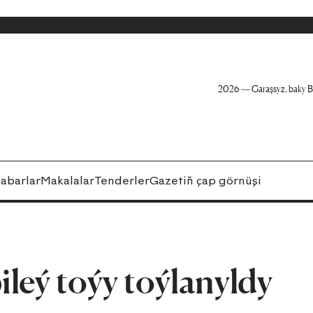
2026 — Garaşsyz, baky B
abarlar
Makalalar
Tenderler
Gazetiň çap görnüşi
leý toýy toýlanyldy