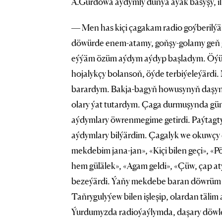
A.Gurdowa aýdymly dünýä aýak basyşy, ilki
— Men has kiçi çagakam radio goýberilýä
döwürde enem-atamy, goňşy-golamy geň g
eýýäm özüm aýdym aýdyp başladym. Öýüm
hojalykçy bolansoň, öýde terbiýeleýärdi. 
barardym. Bakja-bagyň howusynyň daşyn
olary ýat tutardym. Çaga durmuşynda gü
aýdymlary öwrenmegime getirdi. Paýta
aýdymlary bilýärdim. Çagalyk we okuwçy 
mekdebim jana-jan», «Kiçi bilen geçi», «
hem gülälek», «Agam geldi», «Çüw, çap a
bezeýärdi. Ýaňy mekdebe baran döwrüm
Taňrygulyýew bilen işleşip, olardan tälim
Ýurdumyzda radioýaýlymda, daşary döwle