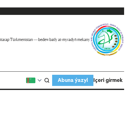
itarap Türkmenistan — bedew batly at-myradyň mekany
Abuna ýazyl
Içeri girmek