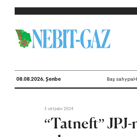
08.08.2026, Şenbe
Baş sahypa
H
3 oktýabr 2024
“Tatneft” JPJ