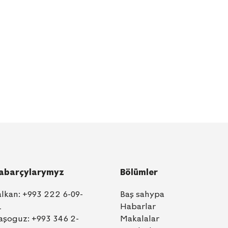
abarçylarymyz
Bölümler
alkan:
+993 222 6-09-
Baş sahypa
1
Habarlar
aşoguz:
+993 346 2-
Makalalar