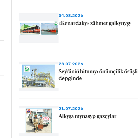
04.08.2026
«Kenardaky» zähmet galkynyşy
28.07.2026
Seýdiniň bitumy: önümçilik ösüşli
depginde
21.07.2026
Alkyşa mynasyp gazçylar