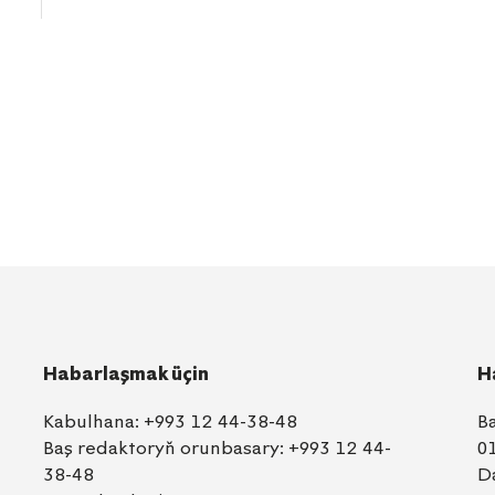
Habarlaşmak üçin
H
Kabulhana:
+993 12 44-38-48
B
Baş redaktoryň orunbasary:
+993 12 44-
0
38-48
D