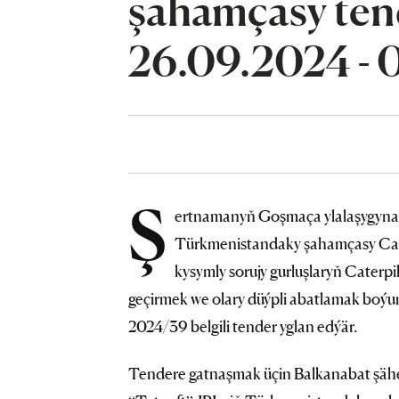
şahamçasy tend
26.09.2024 - 
Ş
ertnamanyň Goşmaça ylalaşygyna la
Türkmenistandaky şahamçasy Cat
kysymly sorujy gurluşlaryň Caterpi
geçirmek we olary düýpli abatlamak boýu
2024/39 belgili tender yglan edýär.
Tendere gatnaşmak üçin Balkanabat şäher