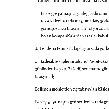
“Tatneft” JPJ-niň Türkmenistandaky şa
Bäsleşige gatnaşmaga isleg bildirýäni
rekwizitleri barada maglumatlary görk
görnüşde arza tabşyrmaly (ofşor zolak
bolan kompaniýalardan arzalar kabul 
2. Tenderiň tehniki talaplary arzada görke
3. Bäsleşik tekliplerini bildiriş “Nebit-G
gününden başlap, 7 (ýedi) senenama günü
tabşyrmaly.
Bellenen möhletden giç tabşyrylan bäsleşi
Bäsleşige gatnaşmagyň şertleri barada go