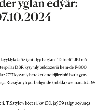
er yglan edýär:
07.10.2024
ýyklykda öz işini alyp barýan “Tatneft” JPJ-niň
erpillar D8R kysymly buldozeriň hem-de F-800
llar C27 kysymly hereketlendirijileriniň barlagyny
nça Russiýanyň pul birliginde (rublda) we manatda №
i, T.Satylow köçesi, kw 150, jaý 59 salgy boýunça