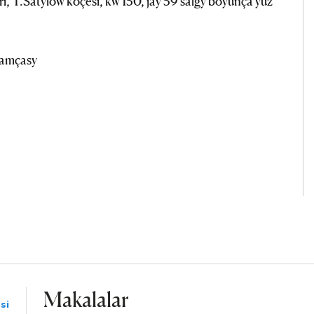
, T.Satylow köçesi, kw 150, jaý 59 salgy boýunça ýüz
hamçasy
Makalalar
si