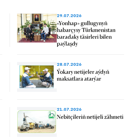
29.07.2026
«Yonhap» gullugynyň
habarçysy Türkmenistan
baradaky täsirleri bilen
paýlaşdy
28.07.2026
Ýokary netijeler aýdyň
maksatlara atarýar
21.07.2026
Nebitçileriň netijeli zähmeti