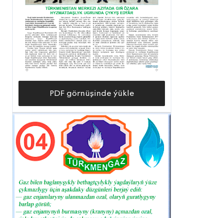
PDF görnüşinde ýükle