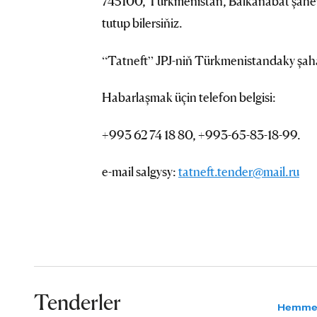
745100, Türkmenistan, Balkanabat şäheri
tutup bilersiňiz.
“Tatneft” JPJ-niň Türkmenistandaky şa
Habarlaşmak üçin telefon belgisi:
+993 62 74 18 80, +993-65-83-18-99.
e-mail salgysy:
tatneft.tender@mail.ru
Tenderler
Hemme