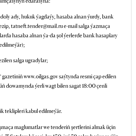
hamçasynyň edarasyna:
ň doly ady, hukuk ýagdaýy, hasaba alnan ýurdy, bank
ezip, tatneft.tender@mail.ru e-mail salga ýazmaça
larda hasaba alnan ýa-da şol ýerlerde bank hasaplary
edilmeýär);
zilen salga ugradylar;
az” gazetiniň www.oilgas.gov saýtynda resmi çap edilen
ň dowamynda ýerli wagt bilen sagat 18:00 çenli
k teklipleri kabul edilmeýär.
şmaça maglumatlar we tenderiň şertlerini almak üçin