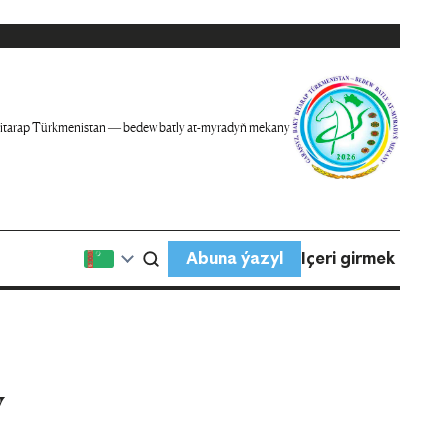
itarap Türkmenistan — bedew batly at-myradyň mekany
Abuna ýazyl
Içeri girmek
y