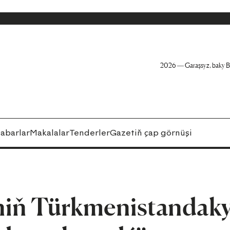
2026 — Garaşsyz, baky B
abarlar
Makalalar
Tenderler
Gazetiň çap görnüşi
-niň Türkmenistandak