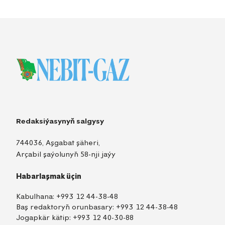
Redaksiýasynyň salgysy
744036, Aşgabat şäheri,
Arçabil şaýolunyň 58-nji jaýy
Habarlaşmak üçin
Kabulhana:
+993 12 44-38-48
Baş redaktoryň orunbasary:
+993 12 44-38-48
Jogapkär kätip:
+993 12 40-30-88