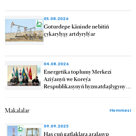
05.08.2026
Goturdepe käninde nebitiň
çykarylyşy artdyrylýar
04.08.2026
Energetika toplumy Merkezi
Aziýanyň we Koreýa
Respublikasynyň hyzmatdaşlygynyň
ileri tutulýan ugurlarynyň hataryna
goşuldy
Makalalar
Hemmesi
09.09.2025
Has çuň gatlaklara aralaşyp