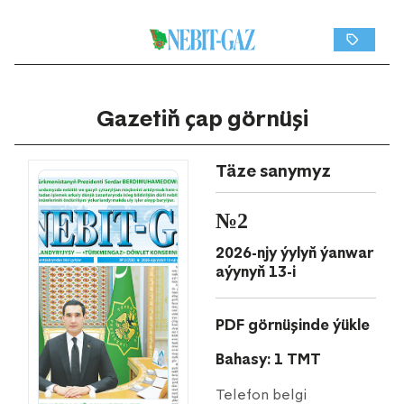
Gazetiň çap görnüşi
Täze sanymyz
№2
2026-njy ýylyň ýanwar
aýynyň 13-i
PDF görnüşinde ýükle
Bahasy: 1 TMT
Telefon belgi