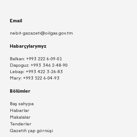
Email
nebit-gazazeti@oilgas.gov.tm
Habarçylarymyz
Balkan:
+993 222 6-09-01
Daşoguz:
+993 346 2-48-90
Lebap:
+993 422 3-26-83
Mary:
+993 522 6-04-93
Bölümler
Baş sahypa
Habarlar
Makalalar
Tenderler
Gazetiň çap görnüşi