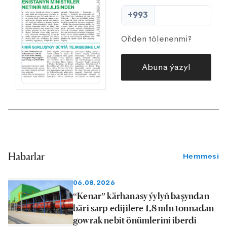
+993
Oňden tölenenmi?
Abuna ýazyl
Habarlar
Hemmesi
06.08.2026
“Kenar” kärhanasy ýylyň başyndan
bäri sarp edijilere 1,8 mln tonnadan
gowrak nebit önümlerini iberdi