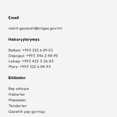
Email
nebit-gazazeti@oilgas.gov.tm
Habarçylarymyz
Balkan:
+993 222 6-09-01
Daşoguz:
+993 346 2-48-90
Lebap:
+993 422 3-26-83
Mary:
+993 522 6-04-93
Bölümler
Baş sahypa
Habarlar
Makalalar
Tenderler
Gazetiň çap görnüşi