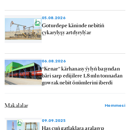
05.08.2026
Goturdepe käninde nebitiň
çykarylyşy artdyrylýar
06.08.2026
“Kenar” kärhanasy ýylyň başyndan
bäri sarp edijilere 1,8 mln tonnadan
gowrak nebit önümlerini iberdi
Makalalar
Hemmesi
09.09.2025
Has çuň gatlaklara aralaşyp