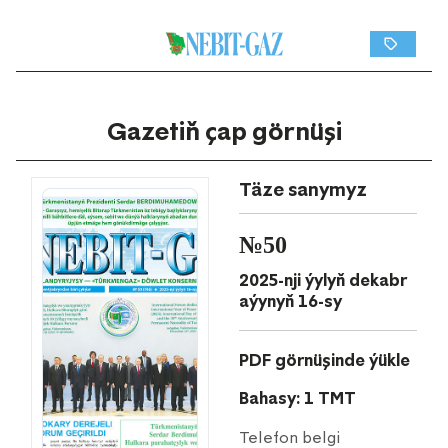
Gazetiň çap görnüşi
Täze sanymyz
№50
2025-nji ýylyň dekabr
aýynyň 16-sy
PDF görnüşinde ýükle
Bahasy: 1 TMT
Telefon belgi