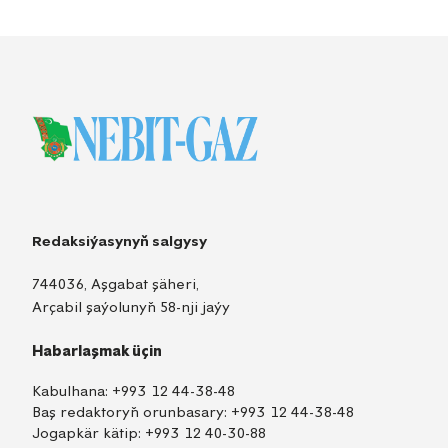
Redaksiýasynyň salgysy
744036, Aşgabat şäheri,
Arçabil şaýolunyň 58-nji jaýy
Habarlaşmak üçin
Kabulhana:
+993 12 44-38-48
Baş redaktoryň orunbasary:
+993 12 44-38-48
Jogapkär kätip:
+993 12 40-30-88