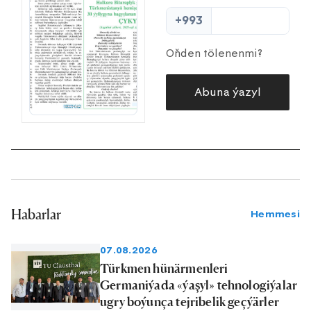
+993
Oňden tölenenmi?
Abuna ýazyl
Habarlar
Hemmesi
07.08.2026
Türkmen hünärmenleri
Germaniýada «ýaşyl» tehnologiýalar
ugry boýunça tejribelik geçýärler