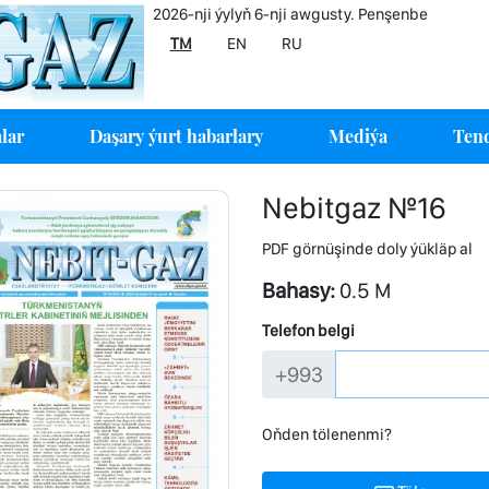
2026-nji ýylyň 6-nji awgusty. Penşenbe
TM
EN
RU
lar
Daşary ýurt habarlary
Mediýa
Tend
Nebitgaz №16
PDF görnüşinde doly ýükläp al
Bahasy:
0.5 M
Telefon belgi
+993
Oňden tölenenmi?