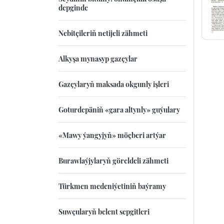
depginde
Nebitçileriň netijeli zähmeti
Alkyşa mynasyp gazçylar
Gazçylaryň maksada okgunly işleri
Goturdepäniň «gara altynly» guýulary
«Mawy ýangyjyň» möçberi artýar
Burawlaýjylaryň göreldeli zähmeti
Türkmen medeniýetiniň baýramy
Suwçularyň belent sepgitleri