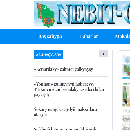
Baş sahypa
Habarlar
Makala
ABUNAÇYLARA
«Kenardaky» zähmet galkynyşy
«Yonhap» gullugynyň habarçysy
Türkmenistan baradaky täsirleri bilen
paýlaşdy
Ýokary netijeler aýdyň maksatlara
atarýar
Seýdiniň bitumy: önümçilik ösüşli