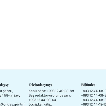
algysy
Telefonlarymyz
Bölümler
t şäheri,
Kabulhana:
+993 12 40-30-88
+993 12 44-08-
yň 58-nji jaýy
Baş redaktoryň orunbasary:
+993 12 44-08-
+993 12 44-08-60
+993 12 44-08-
i@oilgas.gov.tm
Jogäpkar kätip:
+993 12 44-19-1