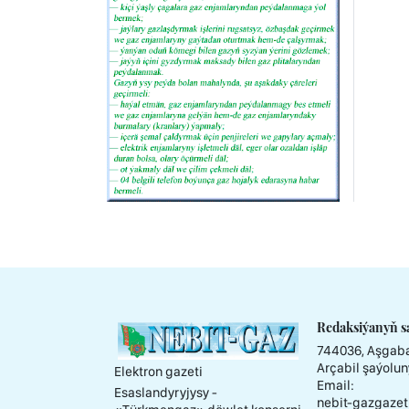
Redaksiýanyň s
744036, Aşgaba
Arçabil şaýolun
Elektron gazeti
Email:
Esaslandyryjysy -
nebit-gazgazet