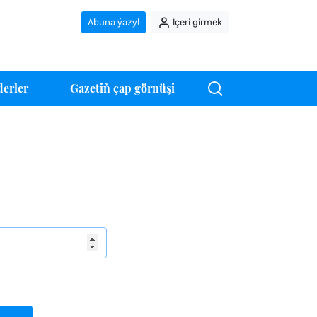
Abuna ýazyl
Içeri girmek
erler
Gazetiň çap görnüşi