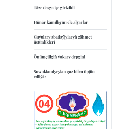
Täze desga işe girizildi
Hünär kämilligini ele alýarlar
Guýulary abatlaýjylaryň zähmet
üstünlikleri
Önümçiligiň ýokary depgini
Suwuklandyrylan gaz bilen üpjün
edilýär