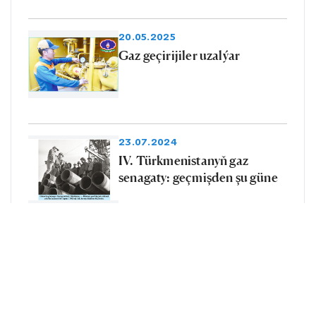
20.05.2025
Gaz geçirijiler uzalýar
23.07.2024
IV. Türkmenistanyň gaz
senagaty: geçmişden şu güne