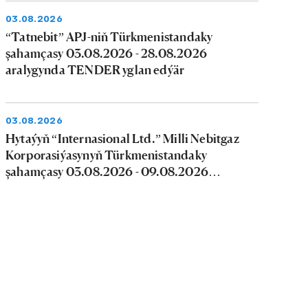
03.08.2026
“Tatnebit” APJ-niň Türkmenistandaky
şahamçasy 03.08.2026 - 28.08.2026
aralygynda TENDER yglan edýär
03.08.2026
Hytaýyň “Internasional Ltd.” Milli Nebitgaz
Korporasiýasynyň Türkmenistandaky
şahamçasy 03.08.2026 - 09.08.2026
aralygynda tender yglan edýär