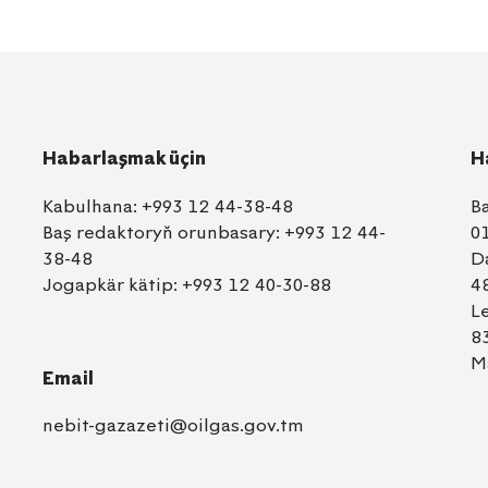
Habarlaşmak üçin
H
Kabulhana:
+993 12 44-38-48
B
Baş redaktoryň orunbasary:
+993 12 44-
0
38-48
D
Jogapkär kätip:
+993 12 40-30-88
4
L
8
M
Email
nebit-gazazeti@oilgas.gov.tm