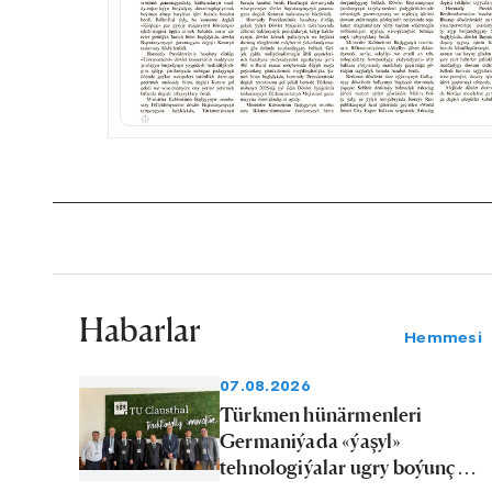
Habarlar
Hemmesi
07.08.2026
Türkmen hünärmenleri
Germaniýada «ýaşyl»
tehnologiýalar ugry boýunça