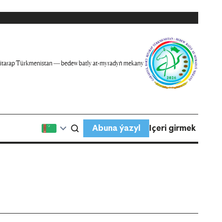
itarap Türkmenistan — bedew batly at-myradyň mekany
Abuna ýazyl
Içeri girmek