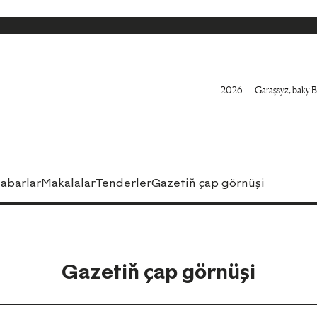
2026 — Garaşsyz, baky B
abarlar
Makalalar
Tenderler
Gazetiň çap görnüşi
Gazetiň çap görnüşi