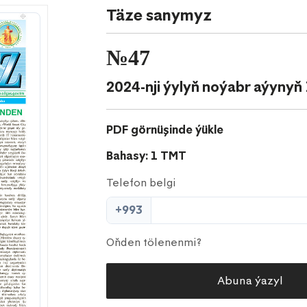
Täze sanymyz
№47
2024-nji ýylyň noýabr aýynyň
PDF görnüşinde ýükle
Bahasy: 1 TMT
Telefon belgi
+993
Oňden tölenenmi?
Abuna ýazyl