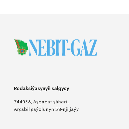
Redaksiýasynyň salgysy
744036, Aşgabat şäheri,
Arçabil şaýolunyň 58-nji jaýy