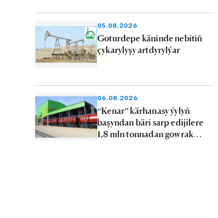
tejribelik geçýärler
05.08.2026
Goturdepe käninde nebitiň
çykarylyşy artdyrylýar
06.08.2026
“Kenar” kärhanasy ýylyň
başyndan bäri sarp edijilere
1,8 mln tonnadan gowrak
nebit önümlerini iberdi