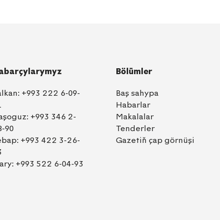
abarçylarymyz
Bölümler
alkan:
+993 222 6-09-
Baş sahypa
1
Habarlar
aşoguz:
+993 346 2-
Makalalar
8-90
Tenderler
ebap:
+993 422 3-26-
Gazetiň çap görnüşi
3
ary:
+993 522 6-04-93