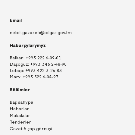
Email
nebit-gazazeti@oilgas.gov.tm
Habarçylarymyz
Balkan:
+993 222 6-09-01
Daşoguz:
+993 346 2-48-90
Lebap:
+993 422 3-26-83
Mary:
+993 522 6-04-93
Bölümler
Baş sahypa
Habarlar
Makalalar
Tenderler
Gazetiň çap görnüşi