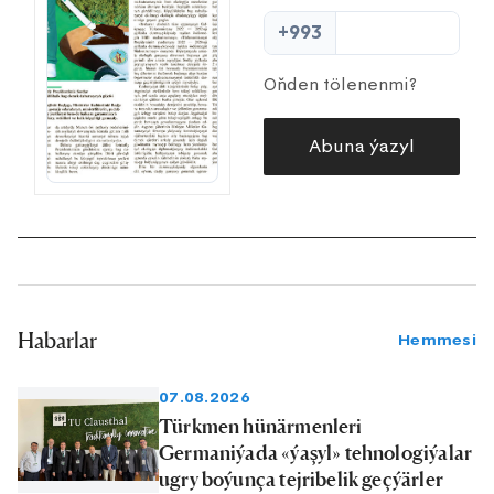
+993
Oňden tölenenmi?
Abuna ýazyl
Habarlar
Hemmesi
07.08.2026
Türkmen hünärmenleri
Germaniýada «ýaşyl» tehnologiýalar
ugry boýunça tejribelik geçýärler