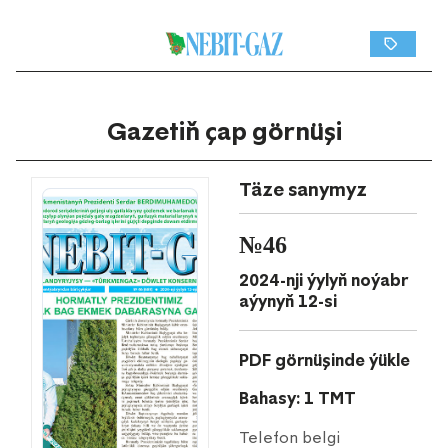
Gazetiň çap görnüşi
Täze sanymyz
№46
2024-nji ýylyň noýabr
aýynyň 12-si
PDF görnüşinde ýükle
Bahasy: 1 TMT
Telefon belgi