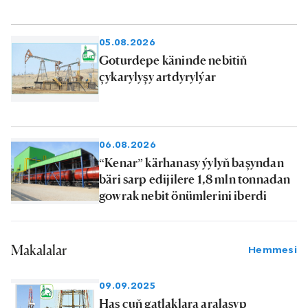
05.08.2026
Goturdepe käninde nebitiň
çykarylyşy artdyrylýar
06.08.2026
“Kenar” kärhanasy ýylyň başyndan
bäri sarp edijilere 1,8 mln tonnadan
gowrak nebit önümlerini iberdi
Makalalar
Hemmesi
09.09.2025
Has çuň gatlaklara aralaşyp