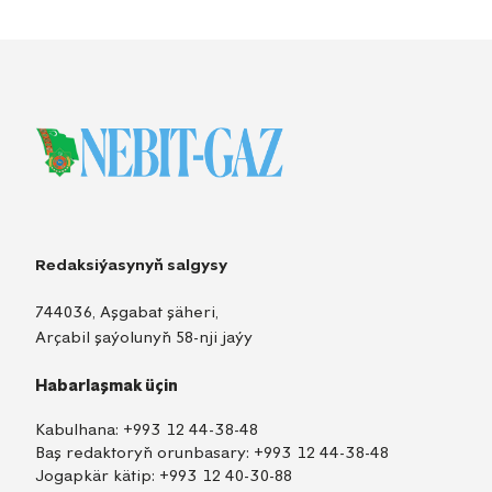
Redaksiýasynyň salgysy
744036, Aşgabat şäheri,
Arçabil şaýolunyň 58-nji jaýy
Habarlaşmak üçin
Kabulhana:
+993 12 44-38-48
Baş redaktoryň orunbasary:
+993 12 44-38-48
Jogapkär kätip:
+993 12 40-30-88