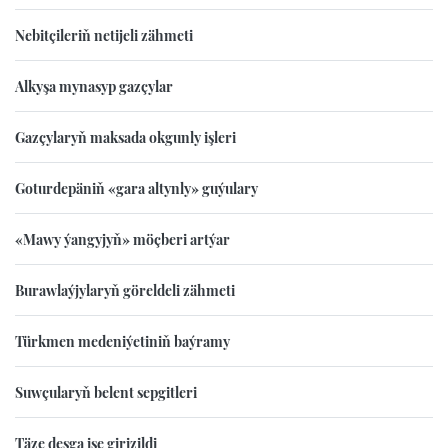
Nebitçileriň netijeli zähmeti
Alkyşa mynasyp gazçylar
Gazçylaryň maksada okgunly işleri
Goturdepäniň «gara altynly» guýulary
«Mawy ýangyjyň» möçberi artýar
Burawlaýjylaryň göreldeli zähmeti
Türkmen medeniýetiniň baýramy
Suwçularyň belent sepgitleri
Täze desga işe girizildi