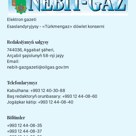
Elektron gazeti
Esaslandyryjysy - «Тürkmengaz» döwlet konserni
Redaksiýanyň salgysy
744036, Aşgabat şäheri,
Arçabil şaýolunyň 58-nji jaýy
Email:
nebit-gazgazeti@oilgas.gov.tm
Telefonlarymyz
Kabulhana:
+993 12 40-30-88
Baş redaktoryň orunbasary:
+993 12 44-08-60
Jogäpkar kätip:
+993 12 44-08-40
Bölümler
+993 12 44-08-35
+993 12 44-08-37