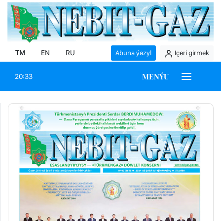
TM
EN
RU
Abuna ýazyl
Içeri girmek
MENÝU
20:33