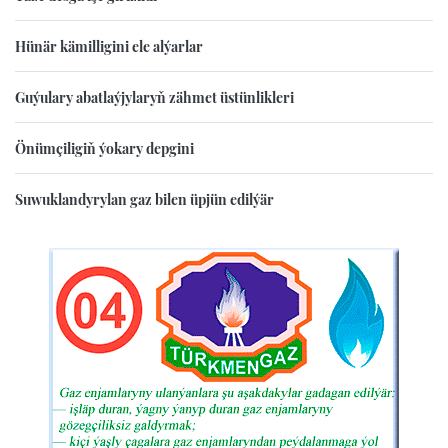
Hünär kämilligini ele alýarlar
Guýulary abatlaýjylaryň zähmet üstünlikleri
Önümçiligiň ýokary depgini
Suwuklandyrylan gaz bilen üpjün edilýär