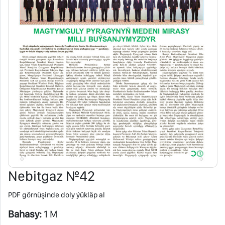
Nebitgaz №42
PDF görnüşinde doly ýükläp al
Bahasy:
1 M