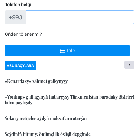
Telefon belgi
+993
Oňden tölenenmi?
Töle
ABUNAÇYLARA
«Kenardaky» zähmet galkynyşy
«Yonhap» gullugynyň habarçysy Türkmenistan baradaky täsirleri
bilen paýlaşdy
Ýokary netijeler aýdyň maksatlara atarýar
Seýdiniň bitumy: önümçilik ösüşli depginde