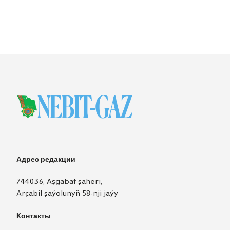
Адрес редакции
744036, Aşgabat şäheri,
Arçabil şaýolunyň 58-nji jaýy
Контакты