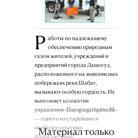
Р
аботы по надлежащему
обеспечению природным
газом жителей, учреждений и
предприятий города Дашогуз,
расположенного на живописных
побережьях реки Шабат,
вызывают особую гордость. Их
выполняет коллектив
управления «Daşoguzgazüpjünçilik»
— одного из старейших и
наиболее опытных
Материал только
подразделений