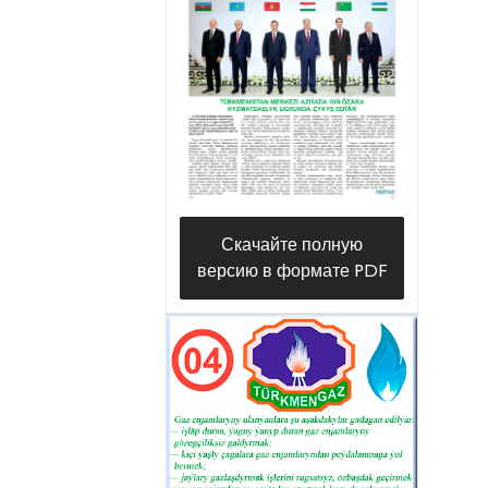
составляют подземные
газопроводы, а около 481
километра — наземные газовые
системы.
Настоящие мастера своего дела
не просто обеспечивают
бесперебойную подачу
Скачайте полную
«голумого топлива»
версию в формате PDF
потребителям, но и ведут
масштабную
скоординированную работу по
модернизации инфраструктуры.
Они проводят капитальный
ремонт действующих сетей и
активно газифицируют новые