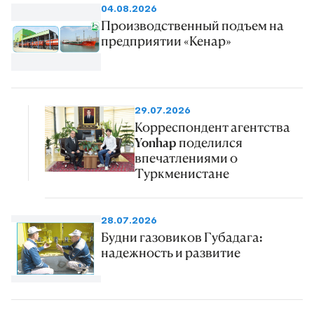
04.08.2026
миллионов 128 тысяч манатов
Производственный подъем на
капитальных инвестиций.
предприятии «Кенар»
29.07.2026
Корреспондент агентства
Yonhap поделился
впечатлениями о
Туркменистане
28.07.2026
Будни газовиков Губадага:
надежность и развитие