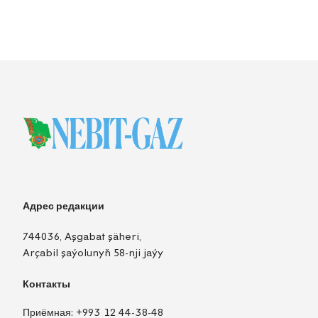
Адрес редакции
744036, Aşgabat şäheri,
Arçabil şaýolunyň 58-nji jaýy
Контакты
Приёмная:
+993 12 44-38-48