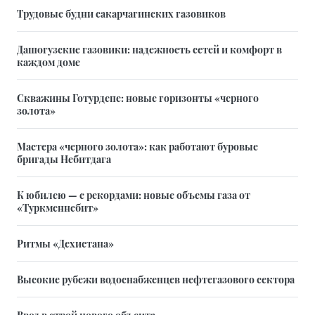
Трудовые будни сакарчагинских газовиков
Дашогузские газовики: надежность сетей и комфорт в
каждом доме
Скважины Готурдепе: новые горизонты «черного
золота»
Мастера «черного золота»: как работают буровые
бригады Небитдага
К юбилею — с рекордами: новые объемы газа от
«Туркменнебит»
Ритмы «Дехистана»
Высокие рубежи водоснабженцев нефтегазового сектора
Ввод в строй нового объекта