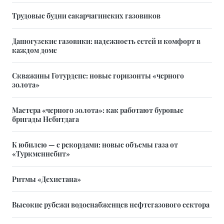
Трудовые будни сакарчагинских газовиков
Дашогузские газовики: надежность сетей и комфорт в
каждом доме
Скважины Готурдепе: новые горизонты «черного
золота»
Мастера «черного золота»: как работают буровые
бригады Небитдага
К юбилею — с рекордами: новые объемы газа от
«Туркменнебит»
Ритмы «Дехистана»
Высокие рубежи водоснабженцев нефтегазового сектора