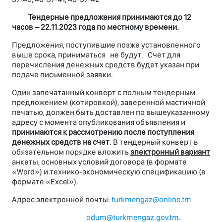
Тендерные предложения принимаются до 12
часов – 22.11.2023 года по местному времени.
Предложения, поступившие позже установленного
выше срока, приниматься не будут. Счет для
перечисления денежных средств будет указан при
подаче письменной заявки.
Один запечатанный конверт с полным тендерным
предложением (котировкой), заверенной мастичной
печатью, должен быть доставлен по вышеуказанному
адресу с момента опубликования объявления и
принимаются к рассмотрению после поступления
денежных средств на счет
. В тендерный конверт в
обязательном порядке вложить
электронный вариант
анкеты, основных условий договора (в формате
«Word») и технико-экономическую спецификацию (в
формате «Excel»).
Адрес электронной почты:
turkmengaz@online.tm
odum@turkmengaz.gov.tm
.