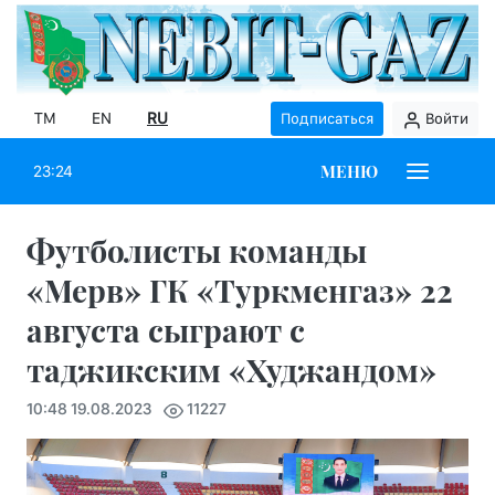
TM
EN
RU
Подписаться
Войти
МЕНЮ
23:24
Футболисты команды
«Мерв» ГК «Туркменгаз» 22
августа сыграют с
таджикским «Худжандом»
10:48 19.08.2023
11227