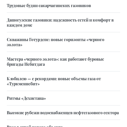
Трудовые будни сакарчагинских газовиков
Дашогузские газовики: надежность сетей и комфорт в
каждом доме
Скважины Готурдепе: новые горизонты «черного
золота»
Мастера «черного золота»: как работают буровые
бригады Небитдага
К юбилею — с рекордами: новые объемы газа от
«Туркменнебит»
Ритмы «Дехистана»
Высокие рубежи водоснабженцев нефтегазового сектора