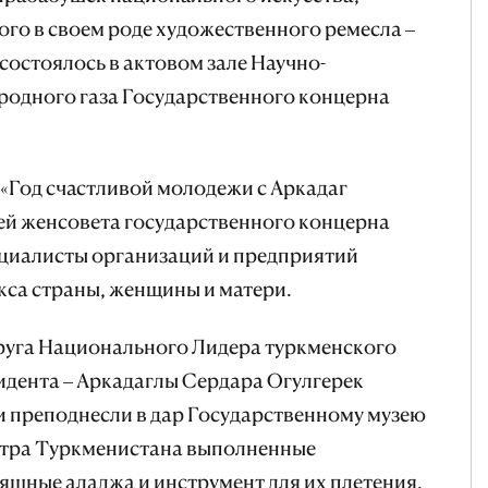
го в своем роде художественного ремесла –
 состоялось в актовом зале Научно-
родного газа Государственного концерна
«Год счастливой молодежи с Аркадаг
й женсовета государственного концерна
ециалисты организаций и предприятий
кса страны, женщины и матери.
пруга Национального Лидера туркменского
зидента – Аркадаглы Сердара Огулгерек
и преподнесли в дар Государственному музею
нтра Туркменистана выполненные
ящные аладжа и инструмент для их плетения.