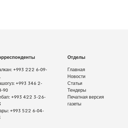
орреспонденты
Отделы
алкан:
+993 222 6-09-
Главная
1
Новости
ашогуз:
+993 346 2-
Статьи
8-90
Тендеры
ебап:
+993 422 3-26-
Печатная версия
3
газеты
ары:
+993 522 6-04-
3