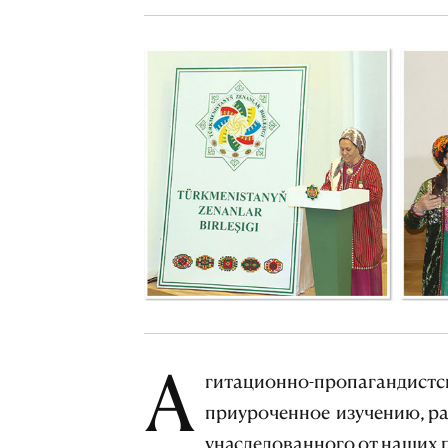
А
гитационно-пропагандистск
приуроченное изучению, р
унаследованного от наших 