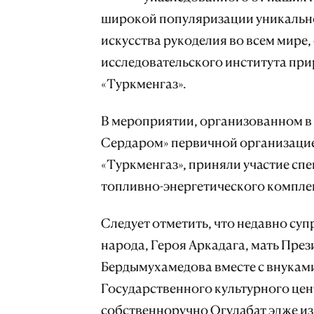
широкой популяризации уникально
искусства рукоделия во всем мире,
исследовательского института при
«Туркменгаз».
В мероприятии, организованном в 
Сердаром» первичной организацие
«Туркменгаз», приняли участие сп
топливно-энергетического компле
Следует отметить, что недавно су
народа, Героя Аркадага, мать Пре
Бердымухамедова вместе с внукам
Государственного культурного це
собственноручно Огулабат эдже из