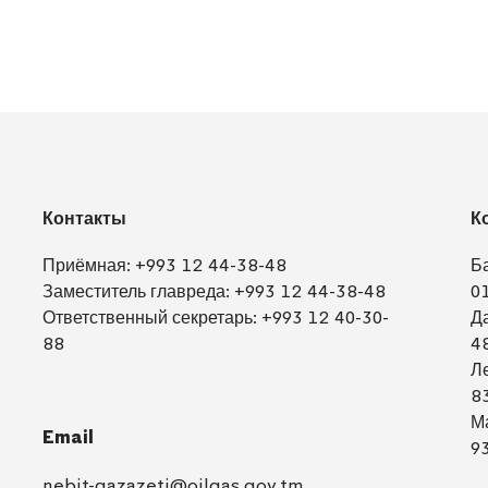
Контакты
К
Приёмная:
+993 12 44-38-48
Б
Заместитель главреда:
+993 12 44-38-48
0
Ответственный секретарь:
+993 12 40-30-
Д
88
4
Л
8
М
Email
9
nebit-gazazeti@oilgas.gov.tm