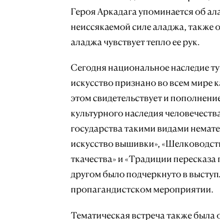
Героя Аркадага упоминается об ал
неиссякаемой силе аладжа, также 
аладжа чувствует тепло ее рук.
Сегодня национальное наследие ту
искусство признано во всем мире 
этом свидетельствует и пополнени
культурного наследия человечест
государства такими видами немате
искусство вышивки», «Шелководст
ткачества» и «Традиции пересказа
другом было подчеркнуто в выступ
пропагандистском мероприятии.
Тематическая встреча также была