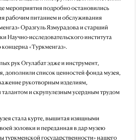
оде мероприятия подробно остановились
ия рабочим питанием и обслуживания
менгаз» Оразгуль Язмурадова и старший
ки Научно-исследовательского института
 концерна «Туркменгаз».
лых рук Огулабат эдже и инструмент,
я, дополнили список ценностей фонда музея,
уважение рукотворным изделиям,
талантом и скрупулезным усердным трудом
музея стала курте, вышитая изящными
оей золовки и переданная в дар музею ​​
ипы туркменской государственности» нашего