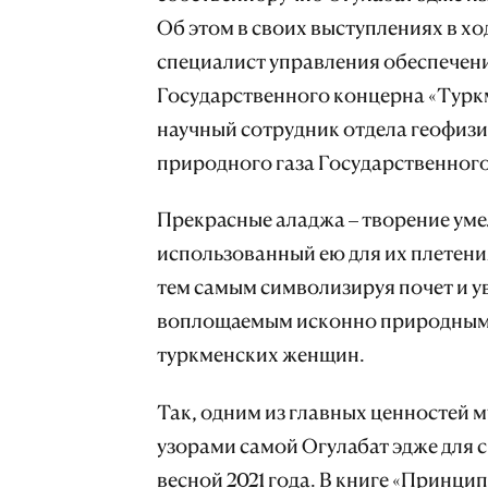
Об этом в своих выступлениях в х
специалист управления обеспечен
Государственного концерна «Турк
научный сотрудник отдела геофизи
природного газа Государственного
Прекрасные аладжа – творение уме
использованный ею для их плетени
тем самым символизируя почет и 
воплощаемым исконно природным 
туркменских женщин.
Так, одним из главных ценностей 
узорами самой Огулабат эдже для св
весной 2021 года. В книге «Принц