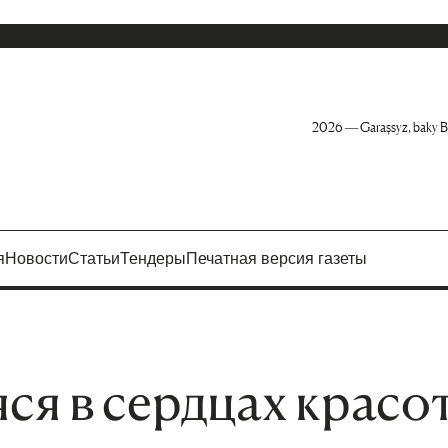
2026 — Garaşsyz, baky B
я
Новости
Статьи
Тендеры
Печатная версия газеты
я в сердцах красо