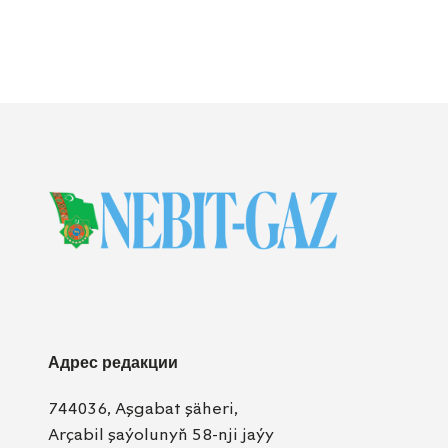
Адрес редакции
744036, Aşgabat şäheri,
Arçabil şaýolunyň 58-nji jaýy