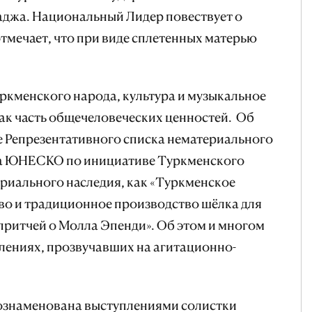
аджа. Национальный Лидер повествует о
отмечает, что при виде сплетенных матерью
ркменского народа, культура и музыкальное
как часть общечеловеческих ценностей. Об
е Репрезентативного списка нематериального
ва ЮНЕСКО по инициативе Туркменского
риального наследия, как «Туркменское
во и традиционное производство шёлка для
 притчей о Молла Эпенди». Об этом и многом
лениях, прозвучавших на агитационно-
 ознаменована выступлениями солистки