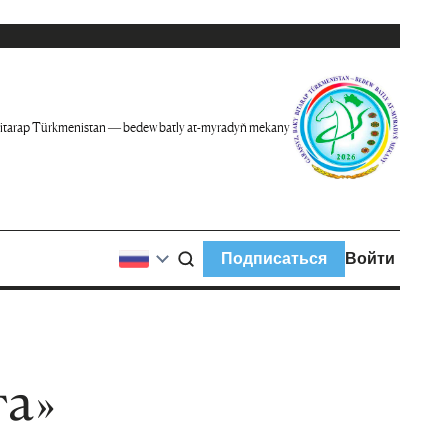
itarap Türkmenistan — bedew batly at-myradyň mekany
Подписаться
Войти
та»