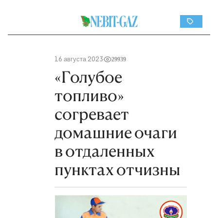
16 августа 2023
29939
«Голубое
топливо»
согревает
домашние очаги
в отдаленных
пунктах отчизны