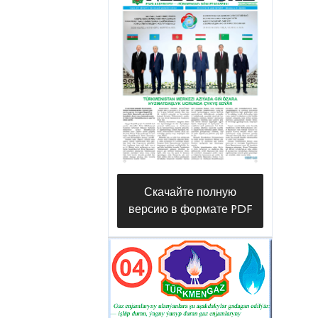
— Количество домохозяйств,
использующих природный газ в
нашем этрапе, превышает 15
тысяч, - говорит глава
организации газового
хозяйства «Халачэтрапгаз»
Ыхлас Абдыллаев. - В
беспрерывном обеспечении
жителей «голубым топливом»
Скачайте полную
задействованы более 110 наших
версию в формате PDF
работников различной
квалификации, которые
осуществляют контроль над
слаженной эксплуатацией и
исправностью линий