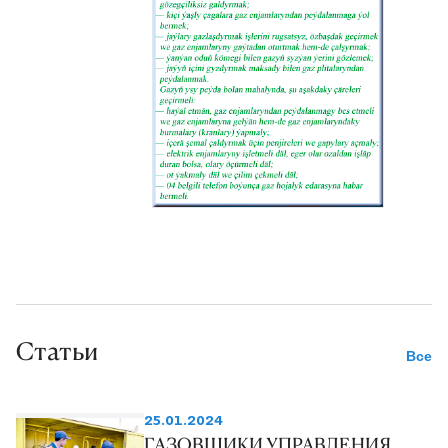
газопроводов различного
давления общей
протяжённостью более 803
километра, а также 404 единиц
газораспределительных и
регуляторных установок. В
ближайшее время количество
домохозяйств, пользующихся
природным газом, увеличится,
так как полным ходом
продолжается работа по
газификации новых населенных
Статьи
пунктов в трех генгешликах
Все
нашего этрапа.
25.01.2024
ГАЗОВЩИКИ УПРАВЛЕНИЯ