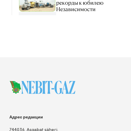
рекорды к юбилею
Независимости
Адрес редакции
744036, Aşgabat şäheri,