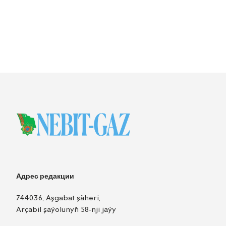
Адрес редакции
744036, Aşgabat şäheri,
Arçabil şaýolunyň 58-nji jaýy