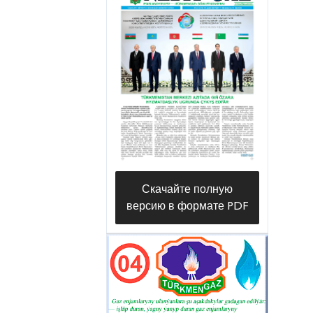
подсчетом их эксплуатационных
запасов, изучением качества
обнаруженных подземных вод.
В 2002 году экспедиция получила
свое нынешнее название –
Ахалская гидрогеологическая
экспедиция. Как известно из
названия, в настоящее время
Скачайте полную
экспедиция на основе плана по
версию в формате PDF
строению геолого-
исследовательской
деятельности Государственной
корпорации «Туркменгеология»
проводит геолого-