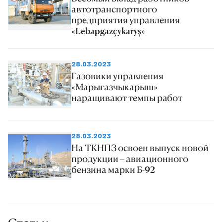
автотранспортного
качества подземных вод,
предприятия управления
изучение гидрогеологических
«Lebapgazçykaryş»
критериев, предсказывающих
землетрясения в Туркменистане.
28.03.2023
Газовики управления
«Марыгазчыкарыш»
наращивают темпы работ
28.03.2023
На ТКНПЗ освоен выпуск новой
продукции – авиационного
бензина марки Б-92