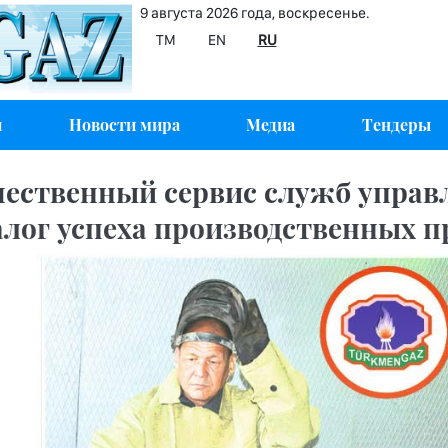
9 августа 2026 года, воскресенье.
TM
EN
RU
и
Новости мира
Медиа
Тендеры
чественный сервис служб управ
залог успеха производственных 