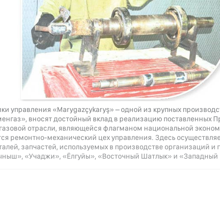
ики управления «Marygazçykaryş» – одной из крупных производ
менгаз», вносят достойный вклад в реализацию поставленных 
газовой отрасли, являющейся флагманом национальной эконом
тся ремонтно-механический цех управления. Здесь осуществляе
еталей, запчастей, используемых в производстве организаций 
ыныш», «Учаджи», «Ёлгуйы», «Восточный Шатлык» и «Западный 