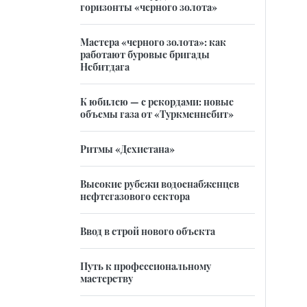
горизонты «черного золота»
Мастера «черного золота»: как
работают буровые бригады
Небитдага
К юбилею — с рекордами: новые
объемы газа от «Туркменнебит»
Ритмы «Дехистана»
Высокие рубежи водоснабженцев
нефтегазового сектора
Ввод в строй нового объекта
Путь к профессиональному
мастерству