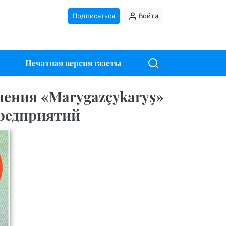
Подписаться
Войти
Печатная версия газеты
ления «Marygazçykaryş»
предприятий