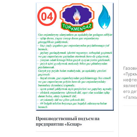
Газов
«Турк
нефте
являе
его д
«Галк
Производственный подъем на
предприятии «Кенар»