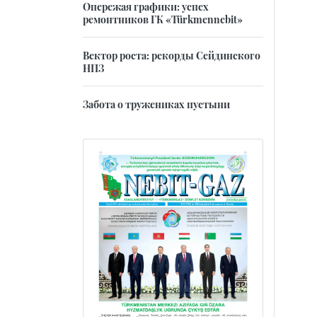
Опережая графики: успех
ремонтников ГК «Türkmennebit»
Вектор роста: рекорды Сейдинского
НПЗ
Забота о тружениках пустыни