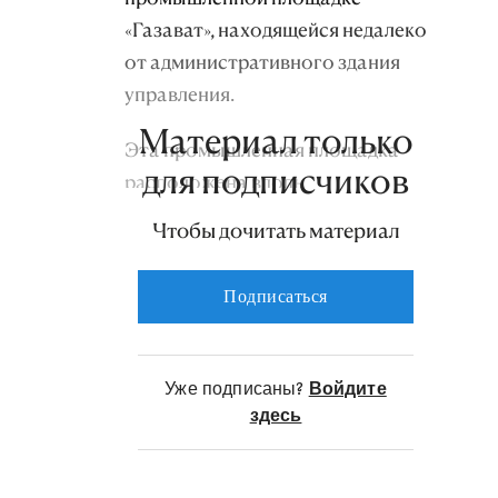
«Газават», находящейся недалеко
от административного здания
управления.
Материал только
Эта промышленная площадка
для подписчиков
расположена вдоль
магистрального газопровода
Чтобы дочитать материал
«Довлетабат-Дерялык», берущего
начало от Довлетабатского
Подписаться
газового месторождения,
которое считается одним из
крупнейших на юге страны.
Уже подписаны?
Войдите
здесь