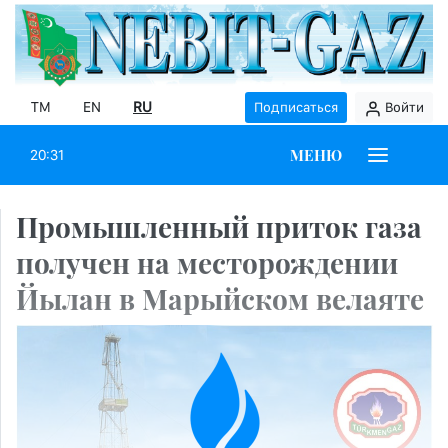
TM
EN
RU
Подписаться
Войти
МЕНЮ
20:31
Промышленный приток газа
получен на месторождении
Йылан в Марыйском велаяте