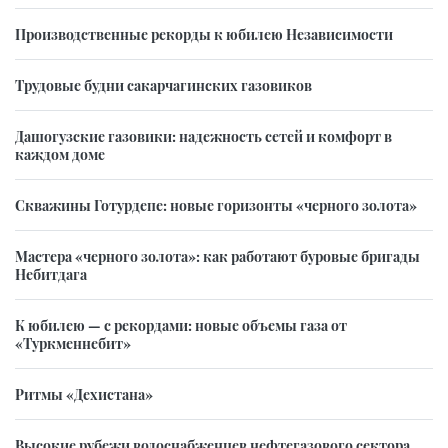
Производственные рекорды к юбилею Независимости
Трудовые будни сакарчагинских газовиков
Дашогузские газовики: надежность сетей и комфорт в
каждом доме
Скважины Готурдепе: новые горизонты «черного золота»
Мастера «черного золота»: как работают буровые бригады
Небитдага
К юбилею — с рекордами: новые объемы газа от
«Туркменнебит»
Ритмы «Дехистана»
Высокие рубежи водоснабженцев нефтегазового сектора