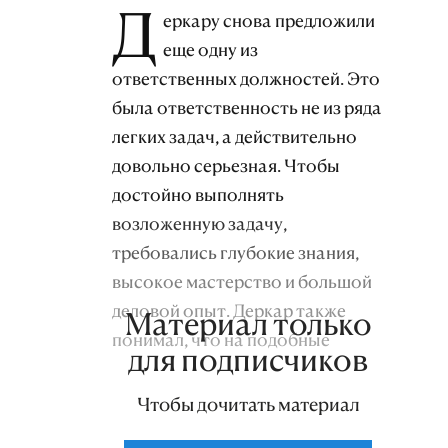
Д
еркару снова предложили
еще одну из
ответственных должностей. Это
была ответственность не из ряда
легких задач, а действительно
довольно серьезная. Чтобы
достойно выполнять
возложенную задачу,
требовались глубокие знания,
высокое мастерство и большой
деловой опыт. Деркар также
Материал только
понимал, что на подобные
для подписчиков
должности назначают не
каждого. Про себя он подумал:
Чтобы дочитать материал
«Если руководство предлагает