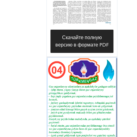
было чуть больше тридцати), его
кандидатура, как
дипломированного специалиста
(в 2011 году успешно окончил
Скачайте полную
Туркменский политехнический
версию в формате PDF
институт (ныне Туркменский
государственный архитектурно-
строительный институт) по
специальности бурение
нефтегазовых скважин) вполне
подходит на должность
главного технолога.