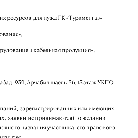
их ресурсов для нужд ГК «Туркменгаз»:
ование»;
орудование и кабельная продукция»;
хабад 1939, Арчабил шаелы 56, 13 этаж УКПО
компаний, зарегистрированных или имеющих
ах, заявки не принимаются) о желании
 полного названия участника, его правового
визитов;