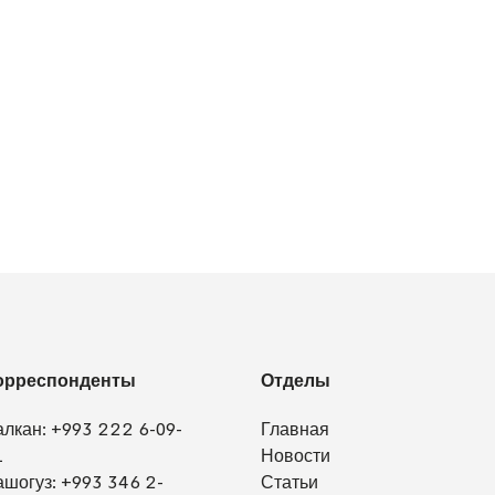
орреспонденты
Отделы
алкан:
+993 222 6-09-
Главная
1
Новости
ашогуз:
+993 346 2-
Статьи