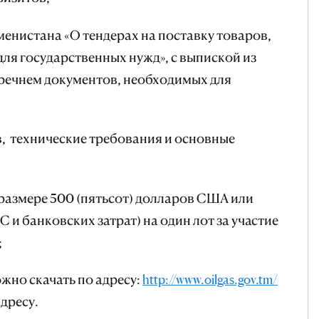
нистана «О тендерах на поставку товаров,
для государственных нужд», с выпиской из
еречнем документов, необходимых для
 технические требования и основные
в размере 500 (пятьсот) долларов США или
С и банковских затрат) на один лот за участие
;
но скачать по адресу:
http://www.oilgas.gov.tm/
дресу.