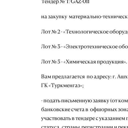
Тендер № T/GAZ-011
на закупку материально-техническ
Лот № 2 - «Технологическое оборуд
Лот № 3 - «Электротехническое об
Лот № 5 - «Химическая продукция».
Вам предлагается по адресу: г. Аш
ГК «Туркменгаз»;
- подать письменную заявку (от 
банковские счета в офшорных зон
участвовать в тендере с указанием
статуса, страны регистрации и рек