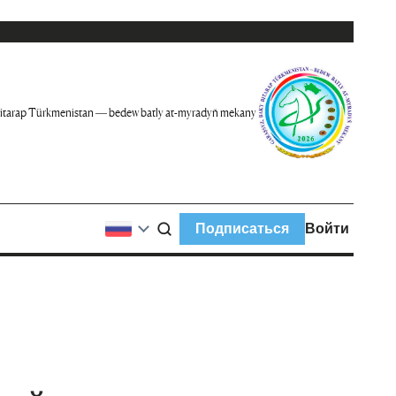
itarap Türkmenistan — bedew batly at-myradyň mekany
Подписаться
Войти