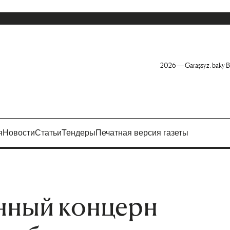
2026 — Garaşsyz, baky B
я
Новости
Статьи
Тендеры
Печатная версия газеты
нный концерн