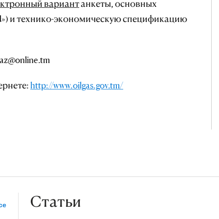
ектронный вариант
анкеты, основных
rd») и технико-экономическую спецификацию
az@online.tm
ернете:
http://www.oilgas.gov.tm/
Статьи
се