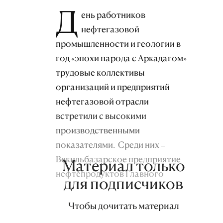
Д
ень работников
нефтегазовой
промышленности и геологии в
год «эпохи народа с Аркадагом»
трудовые коллективы
организаций и предприятий
нефтегазовой отрасли
встретили с высокими
производственными
показателями. Среди них –
Векильбазарское предприятие
Материал только
нефтепродуктов Главного
для подписчиков
управления
«Türkmennebitönümleri»
Чтобы дочитать материал
Госконцерна «Türkmennebit».