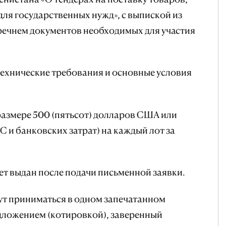
для государственных нужд», с выпиской из
речнем документов необходимых для участия
ехнические требования и основные условия
 размере 500 (пятьсот) долларов США или
С и банковских затрат) на каждый лот за
ет выдан после подачи письменной заявки.
ут приниматься в одном запечатанном
дложением (котировкой), заверенный