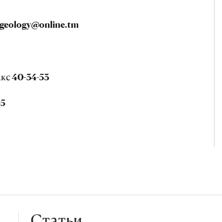
geology
@
online
.
tm
акс 40-34-53
05
Статьи