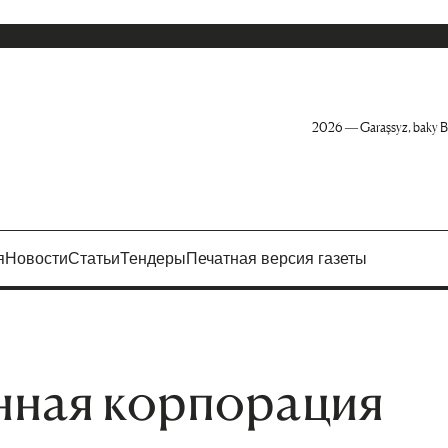
2026 — Garaşsyz, baky B
я
Новости
Статьи
Тендеры
Печатная версия газеты
нная корпорация