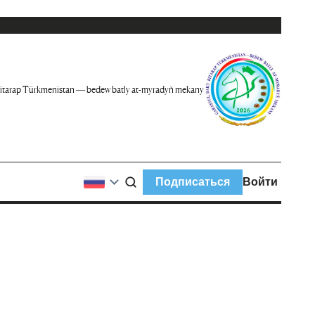
itarap Türkmenistan — bedew batly at-myradyň mekany
Подписаться
Войти