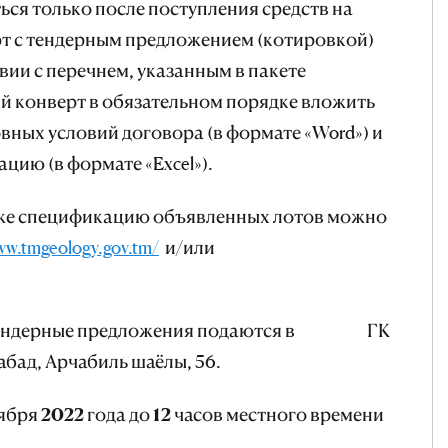
ься только после поступления средств на
рт с тендерным предложением (котировкой)
вии с перечнем, указанным в пакете
й конверт в обязательном порядке вложить
вных условий договора (в формате «Word») и
ию (в формате «Excel»).
же спецификацию объявленных лотов можно
ww.tmgeology.gov.tm/
и/или
и тендерные предложения подаются в ГК
бад, Арчабиль шаёлы, 56.
бря 2022 года до 12 часов местного времени