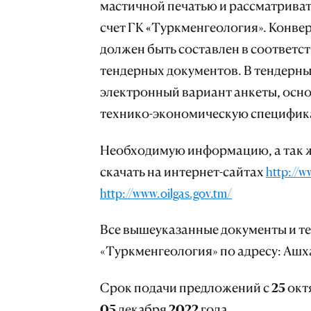
мастичной печатью и рассматриват
счет ГК
«
Туркменгеология». Конве
должен быть составлен в соответст
тендерных документов. В тендерны
электронный вариант анкеты, осно
технико-экономическую спецификац
Необходимую информацию, а так 
скачать на интернет-сайтах
http://w
http://www.oilgas.gov.tm/
Все вышеуказанные документы 
«Туркменгеология» по адресу: Ашха
Срок подачи предложений с 25 октя
05 декабря 2022 года.