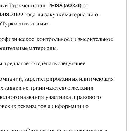
ый Туркменистан» №188 (30221) от
31.08.2022 года на закупку материально-
 «Туркменгеология».
еофизическое, контрольное и измерительное
троительные материалы.
м предлагается сделать следующее:
компаний, зарегистрированных или имеющих
х заявки не принимаются) о желании
 полного названия участника, правового
ковских реквизитов и информации о
нистана «О тендерах на поставку товаров,