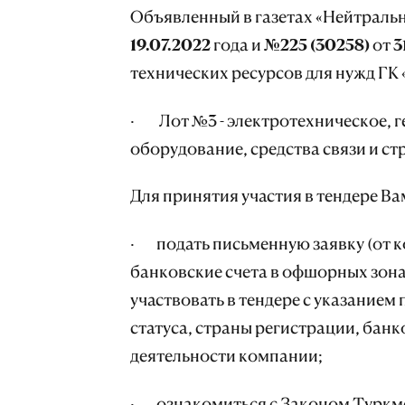
Объявленный в газетах «Нейтральн
19.07.2022 года и №225 (30258) от 
технических ресурсов для нужд ГК
· Лот №3 - электротехническое, г
оборудование, средства связи и с
Для принятия участия в тендере Ва
· подать письменную заявку (от 
банковские счета в офшорных зона
участвовать в тендере с указанием
статуса, страны регистрации, бан
деятельности компании;
· ознакомиться с Законом Туркме