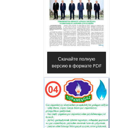
сооружений в селах и городах
этрапа. Их объединенными
усилиями в настоящее время
высокими темпами проводится
работа по капремонту и
подготовке к осенне-зимнему
периоду газопроводов
Скачайте полную
различного давления и
версию в формате PDF
газорегуляторных установок на
улицах имени Сапармурата
Ниязова, Текебая Какабаева,
Бейик Туркменбаши и Героглы
административного центра
этрапа города Героглы. Это в
свою очередь, позволит