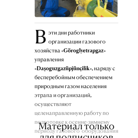
В
эти дни работники
организации газового
хозяйства «Göroglyetrapgaz»
управления
«Daşoguzgazüpjünçilik», наряду с
бесперебойным обеспечением
природным газом населения
этрапа и организаций,
осуществляют
целенаправленную работу по
подготовке к осенне-зимнему
Материал только
периоду газового оборудования
для подписчиков