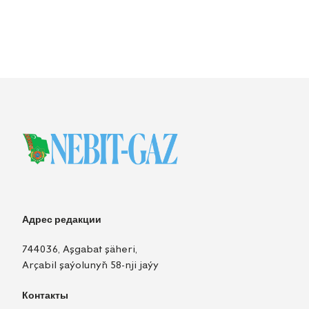
Адрес редакции
744036, Aşgabat şäheri,
Arçabil şaýolunyň 58-nji jaýy
Контакты