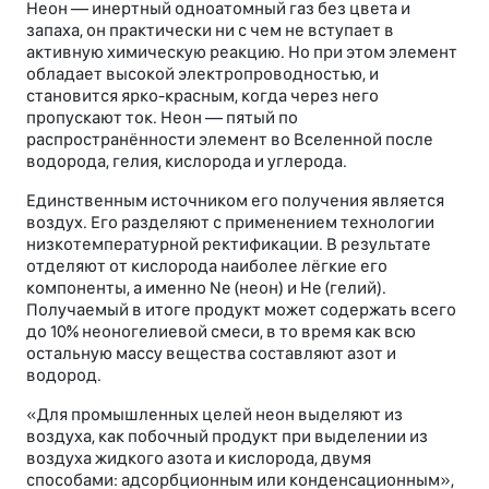
Неон — инертный одноатомный газ без цвета и
запаха, он практически ни с чем не вступает в
активную химическую реакцию. Но при этом элемент
обладает высокой электропроводностью, и
становится ярко-красным, когда через него
пропускают ток. Неон — пятый по
распространённости элемент во Вселенной после
водорода, гелия, кислорода и углерода.
Единственным источником его получения является
воздух. Его разделяют с применением технологии
низкотемпературной ректификации. В результате
отделяют от кислорода наиболее лёгкие его
компоненты, а именно Ne (неон) и He (гелий).
Получаемый в итоге продукт может содержать всего
до 10% неоногелиевой смеси, в то время как всю
остальную массу вещества составляют азот и
водород.
«Для промышленных целей неон выделяют из
воздуха, как побочный продукт при выделении из
воздуха жидкого азота и кислорода, двумя
способами: адсорбционным или конденсационным»,