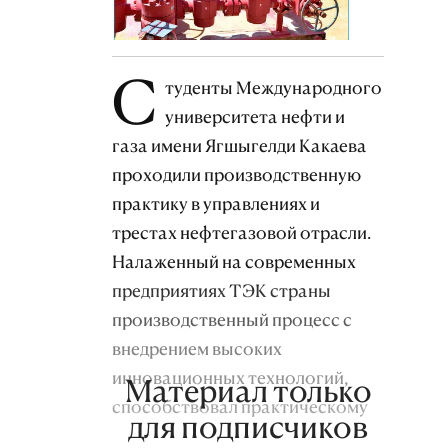
С
туденты Международного
университета нефти и
газа имени Ягшыгелди Какаева
проходили производственную
практику в управлениях и
трестах нефтегазовой отрасли.
Налаженный на современных
предприятиях ТЭК страны
производственный процесс с
внедрением высоких
инновационных технологий,
Материал только
способствовал практическому
для подписчиков
усвоению ими теоретических