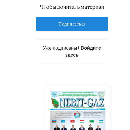
знаний.
Чтобы дочитать материал
Студенты 3 курса кафедры
Подписаться
«Бурение нефтегазовых
скважин» факультета нефти и
газа университета в течение 4-х
Уже подписаны?
Войдите
недель проходили
здесь
производственную практику в
цехах подземного и
капитального ремонта
управлений «Марыгазчыкарыш»,
«Довлетабатгазчыкарыш»
Государственного концерна
«Туркменгаз», в бригадах
экспедиций Государственной
корпорации «Туркменгеология»