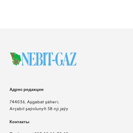
Адрес редакции
744036, Aşgabat şäheri,
Arçabil şaýolunyň 58-nji jaýy
Контакты