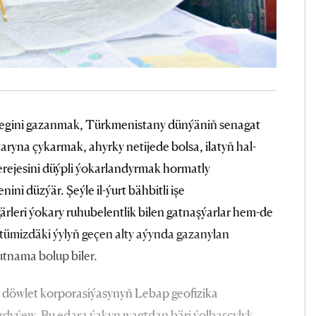
egini gazanmak, Türkmenistany dünýäniň senagat
aryna çykarmak, ahyrky netijede bolsa, ilatyň hal-
rejesini düýpli ýokarlandyrmak hormatly
ini düzýär. Şeýle il-ýurt bähbitli işe
ärleri ýokary ruhubelentlik bilen gatnaşýarlar hem-de
üstümizdäki ýylyň geçen alty aýynda gazanylan
utnama bolup biler.
 döwlet korporasiýasynyň Lebap geofizika
rdyýew. Bu edara ýakyn wagtdan bäri ýolbaşçylyk