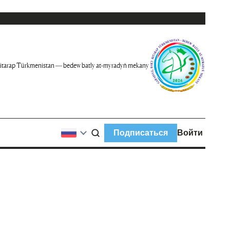
itarap Türkmenistan — bedew batly at-myradyň mekany
Подписаться
Войти