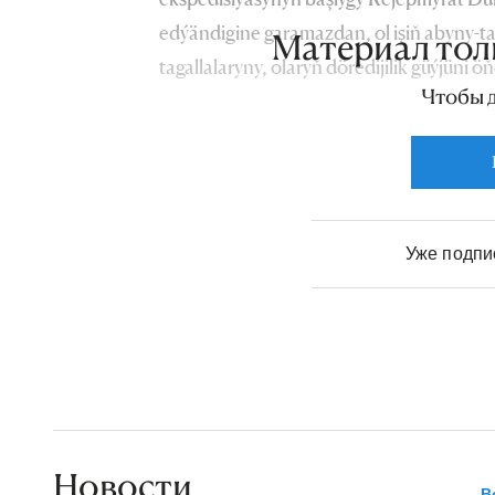
edýändigine garamazdan, ol işiň abyny-tab
Материал тол
tagallalaryny, olaryň döredijilik güýjüni ö
Чтобы 
etmäge gönükdirmegi başarypdyr. Munuň ş
bolanyňda, işleriň gidişi bilen ýakyndan 
Уже подп
Новости
В