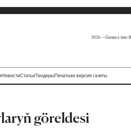
2026 — Garaşsyz, baky B
я
Новости
Статьи
Тендеры
Печатная версия газеты
ylaryň göreldesi