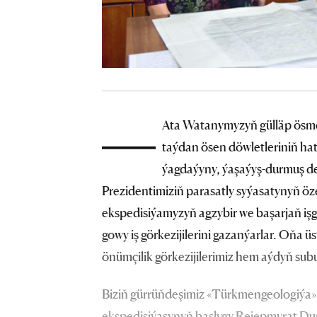
—
Ata Watanymyzyň gülläp ösm
taýdan ösen döwletleriniň hat
ýagdaýyny, ýaşaýyş-durmuş de
Prezidentimiziň parasatly syýasatynyň özen
ekspedisiýamyzyň agzybir we başarjaň işg
gowy iş görkezijilerini gazanýarlar. Oňa 
önümçilik görkezijilerimiz hem aýdyň sub
Biziň gürrüňdeşimiz «Türkmengeologiýa»
ekspedisiýasynyň başlygy Rejepmyrat Du