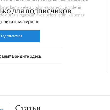
yny kemsiz ele alypdyr, esasan-da, işgärleriň
ько для подписчиков
ňde durýan jogapkärli wezipeleri üstünlikli berjaý
дочитать материал
eýledigine baýlyk agtaryjylar bilen gürrüňdeş
tanşanyňda has magat göz ýetirip bolýar.
Подписаться
исаны?
Войдите здесь
Статьи
се