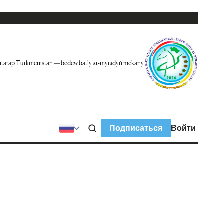
itarap Türkmenistan — bedew batly at-myradyň mekany
Подписаться
Войти