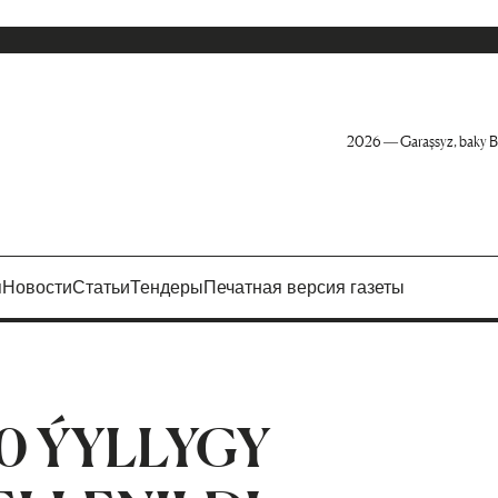
2026 — Garaşsyz, baky B
я
Новости
Статьи
Тендеры
Печатная версия газеты
0 ÝYLLYGY