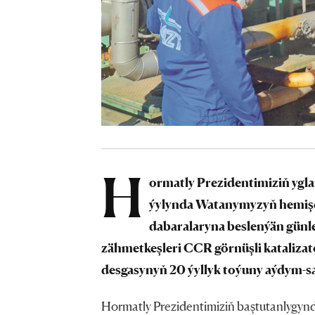
H
ormatly Prezidentimiziň ygl
ýylynda Watanymyzyň hemişel
dabaralaryna beslenýän günle
zähmetkeşleri CCR görnüşli katalizato
desgasynyň 20 ýyllyk toýuny aýdym-saz
Hormatly Prezidentimiziň baştutanlygyn