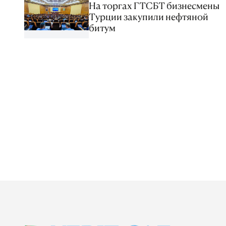
На торгах ГТСБТ бизнесмены
Турции закупили нефтяной
битум