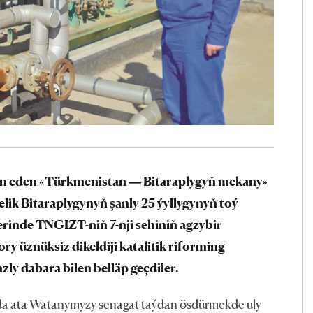
an eden «Türkmenistan — Bitaraplygyň mekany»
ik Bitaraplygynyň şanly 25 ýyllygynyň toý
rinde TNGIZT-niň 7-nji sehiniň agzybir
ry üznüksiz dikeldiji katalitik riforming
ly dabara bilen belläp geçdiler.
da ata Watanymyzy senagat taýdan ösdürmekde uly